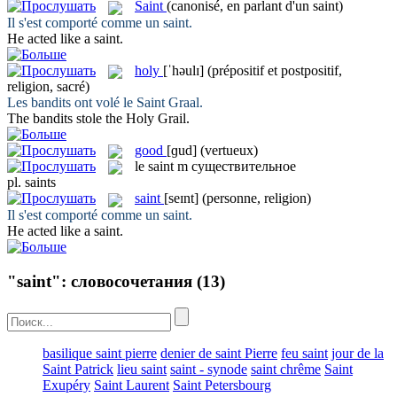
Saint
(canonisé, en parlant d'un saint)
Il s'est comporté comme un
saint
.
He acted like a
saint
.
holy
[ˈhəulɪ]
(prépositif et postpositif,
religion, sacré)
Les bandits ont volé le
Saint
Graal.
The bandits stole the
Holy
Grail.
good
[ɡud]
(vertueux)
le
saint
m
существительное
pl.
saints
saint
[seɪnt]
(personne, religion)
Il s'est comporté comme un
saint
.
He acted like a
saint
.
"saint": словосочетания
(13)
basilique saint pierre
denier de saint Pierre
feu saint
jour de la
Saint Patrick
lieu saint
saint - synode
saint chrême
Saint
Exupéry
Saint Laurent
Saint Petersbourg