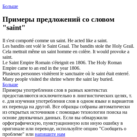
Больше
Примеры предложений со словом
"saint"
Il s'est comporté comme un
saint
.
He acted like a
saint
.
Les bandits ont volé le
Saint
Graal.
The bandits stole the
Holy
Grail.
Cela mettrait même un
saint
homme en colère.
It would provoke a
saint
.
Le
Saint
Empire Romain s'éteignit en 1806.
The
Holy
Roman
Empire came to an end in the year 1806.
Plusieurs personnes visitèrent le sanctuaire où le
saint
était enterré.
Many people visited the shrine where the
saint
lay buried.
Больше
Примеры употребления слов в разных контекстах
предоставляются исключительно в лингвистических целях, т.
е. для изучения употребления слов в одном языке и вариантов
их перевода на другой. Все образцы собраны автоматически
из открытых источников с помощью технологии поиска на
основе двуязычных данных. Если вы обнаружили
орфографическую, пунктуационную или иную ошибку в
оригинале или переводе, используйте опцию "Сообщить о
проблеме" или
напишите нам