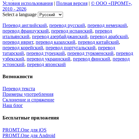
Условия использования
|
Полная версия
|
© ООО «ПРОМТ»,
2010 - 2026
Select a language
Перевод английский
,
перевод русский
,
перевод немецкий
,
перевод французский
,
перевод испанский
,
перевод
итальянский
,
перевод азербайджанский
,
перевод арабский
,
перевод иврит
,
перевод казахский
,
перевод китайский
,
перевод корейский
,
перевод португальский
,
перевод
татарский
,
перевод турецкий
,
перевод туркменский
,
перевод
узбекский
,
перевод украинский
,
перевод финский
,
перевод
эстонский
,
перевод японский
Возможности
Перевод текста
Примеры употребления
Склонение и спряжение
Наш блог
Бесплатные приложения
PROMT.One для iOS
PROMT.One для Android