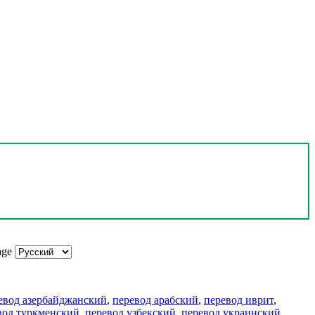
age
евод азербайджанский
,
перевод арабский
,
перевод иврит
,
вод туркменский
,
перевод узбекский
,
перевод украинский
,