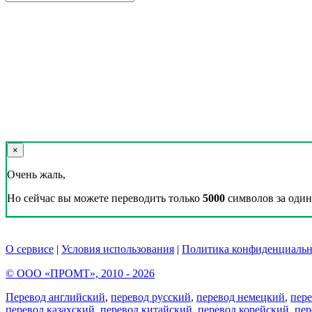
×
Очень жаль,
Но сейчас вы можете переводить только
5000
символов за один 
О сервисе
|
Условия использования
|
Политика конфиденциальн
© ООО «ПРОМТ», 2010 - 2026
Перевод английский
,
перевод русский
,
перевод немецкий
,
пер
перевод казахский
,
перевод китайский
,
перевод корейский
,
пер