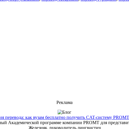
Реклама
 перевода: как вузам бесплатно получить CAT-систему PROMT T
енный Академической программе компании PROMT для представит
Железняк, руководитель лингвистич