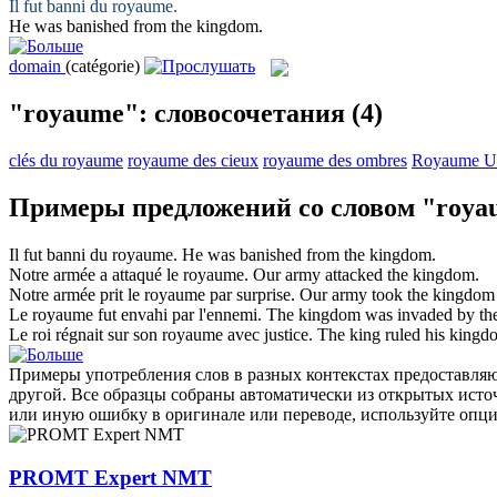
Il fut banni du
royaume
.
He was banished from the
kingdom
.
domain
(catégorie)
"royaume": словосочетания
(4)
clés du royaume
royaume des cieux
royaume des ombres
Royaume U
Примеры предложений со словом "roya
Il fut banni du
royaume
.
He was banished from the
kingdom
.
Notre armée a attaqué le
royaume
.
Our army attacked the
kingdom
.
Notre armée prit le
royaume
par surprise.
Our army took the
kingdom
Le
royaume
fut envahi par l'ennemi.
The
kingdom
was invaded by th
Le roi régnait sur son
royaume
avec justice.
The king ruled his
kingd
Примеры употребления слов в разных контекстах предоставляют
другой. Все образцы собраны автоматически из открытых ист
или иную ошибку в оригинале или переводе, используйте опц
PROMT Expert NMT