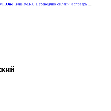
MT.
One
Translate.RU Переводчик онлайн и словарь
ский