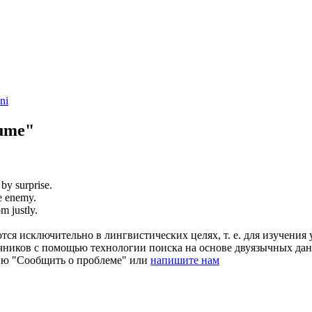
ni
ume"
by surprise.
e enemy.
om
justly.
ся исключительно в лингвистических целях, т. е. для изучения 
очников с помощью технологии поиска на основе двуязычных д
ию "Сообщить о проблеме" или
напишите нам