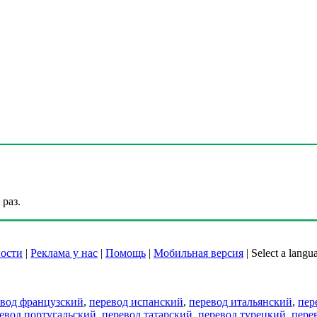
раз.
ости
|
Реклама у нас
|
Помощь
|
Мобильная версия
|
Select a langu
евод французский
,
перевод испанский
,
перевод итальянский
,
пер
евод португальский
,
перевод татарский
,
перевод турецкий
,
пере