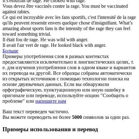
Il s'étouffait de
rage
.
He choked with
rage
.
Vous devez être vaccinés contre la
rage
.
You must be vaccinated
against
rabies
.
Ce qui est incroyable avec les fans sportifs, c'est l'intensité de la
rage
qu'ils peuvent ressentir envers quelque chose d'insignifiant.
What’s
amazing about sports fans is the intensity of the
rage
they can feel
toward something trivial.
Il était fou de
rage
.
He was wild with anger.
Il avait l'air vert de
rage
.
He looked black with anger.
Больше
Примеры употребления слов в разных контекстах
предоставляются исключительно в лингвистических целях, т.
е. для изучения употребления слов в одном языке и вариантов
их перевода на другой. Все образцы собраны автоматически
из открытых источников с помощью технологии поиска на
основе двуязычных данных. Если вы обнаружили
орфографическую, пунктуационную или иную ошибку в
оригинале или переводе, используйте опцию "Сообщить о
проблеме" или
напишите нам
Ваш текст переведен частично.
Вы можете переводить не более
5000
символов за один раз.
Примеры использования и перевод