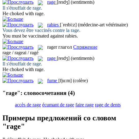
rage
[reɪdʒ]
(sentiments)
Il s'étouffait de
rage
.
He choked with
rage
.
rabies
[ˈreɪbi:z]
(médecine-art vétérinaire)
Vous devez être vaccinés contre la
rage
.
You must be vaccinated against
rabies
.
rager
глагол
Спряжение
rage / rageai / ragé
rage
[reɪdʒ]
(sentiments)
Il s'étouffait de
rage
.
He choked with
rage
.
fume
[fju:m]
(colère)
"rage": словосочетания
(4)
accès de rage
écumant de rage
faire rage
rage de dents
Примеры предложений со словом
"rage"