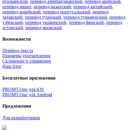
итальянский
,
перевод азербайджанский
,
перевод арабский
,
перевод иврит
,
перевод казахский
,
перевод китайский
,
перевод корейский
,
перевод португальский
,
перевод
татарский
,
перевод турецкий
,
перевод туркменский
,
перевод
узбекский
,
перевод украинский
,
перевод финский
,
перевод
эстонский
,
перевод японский
Возможности
Перевод текста
Примеры употребления
Склонение и спряжение
Наш блог
Бесплатные приложения
PROMT.One для iOS
PROMT.One для Android
Предложения
Для разработчиков