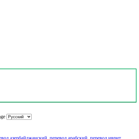
age
евод азербайджанский
,
перевод арабский
,
перевод иврит
,