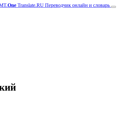
MT.
One
Translate.RU Переводчик онлайн и словарь
ский