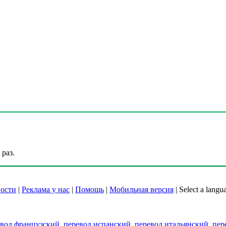
раз.
ости
|
Реклама у нас
|
Помощь
|
Мобильная версия
|
Select a langu
евод французский
,
перевод испанский
,
перевод итальянский
,
пер