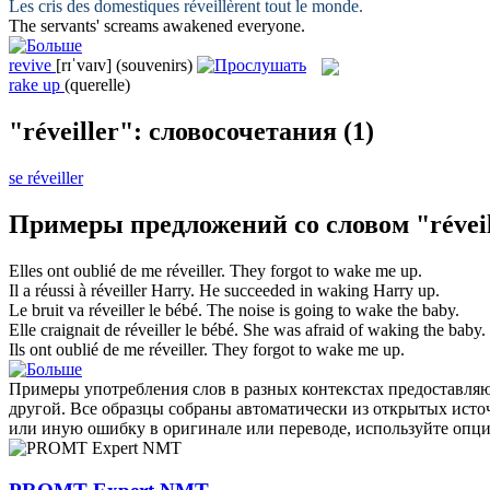
Les cris des domestiques
réveillèrent
tout le monde.
The servants' screams
awakened
everyone.
revive
[rɪˈvaɪv]
(souvenirs)
rake up
(querelle)
"réveiller": словосочетания
(1)
se réveiller
Примеры предложений со словом "réveil
Elles ont oublié de me
réveiller
.
They forgot to
wake
me up.
Il a réussi à
réveiller
Harry.
He succeeded in
waking
Harry up.
Le bruit va
réveiller
le bébé.
The noise is going to
wake
the baby.
Elle craignait de
réveiller
le bébé.
She was afraid of
waking
the baby.
Ils ont oublié de me
réveiller
.
They forgot to
wake
me up.
Примеры употребления слов в разных контекстах предоставляют
другой. Все образцы собраны автоматически из открытых ист
или иную ошибку в оригинале или переводе, используйте опц