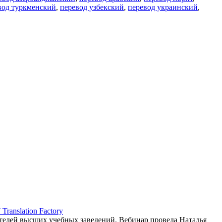
вод туркменский
,
перевод узбекский
,
перевод украинский
,
ranslation Factory
елей высших учебных заведений. Вебинар провела Наталья