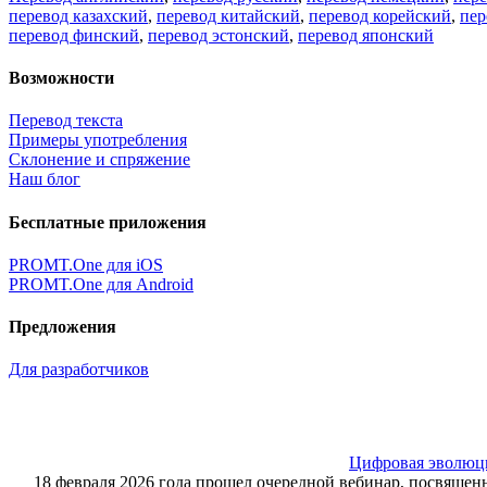
перевод казахский
,
перевод китайский
,
перевод корейский
,
пер
перевод финский
,
перевод эстонский
,
перевод японский
Возможности
Перевод текста
Примеры употребления
Склонение и спряжение
Наш блог
Бесплатные приложения
PROMT.One для iOS
PROMT.One для Android
Предложения
Для разработчиков
Цифровая эволюция
18 февраля 2026 года прошел очередной вебинар, посвящ