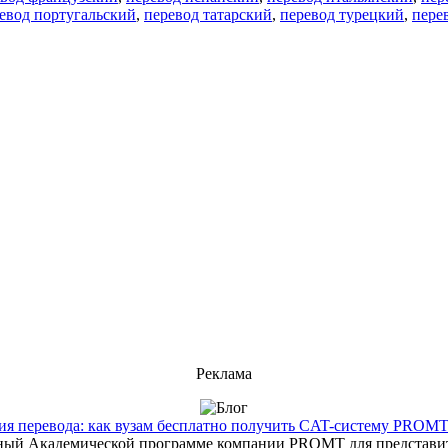
евод португальский
,
перевод татарский
,
перевод турецкий
,
пере
Реклама
 перевода: как вузам бесплатно получить CAT-систему PROMT T
енный Академической программе компании PROMT для представит