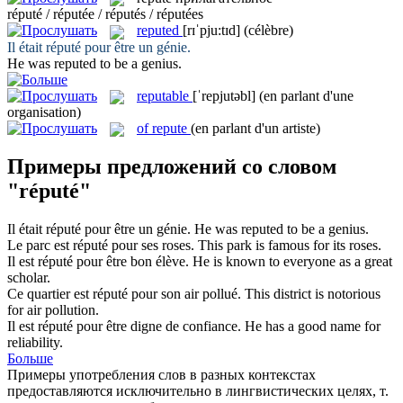
réputé / réputée / réputés / réputées
reputed
[rɪˈpju:tɪd]
(célèbre)
Il était
réputé
pour être un génie.
He was
reputed
to be a genius.
reputable
[ˈrepjutəbl]
(en parlant d'une
organisation)
of repute
(en parlant d'un artiste)
Примеры предложений со словом
"réputé"
Il était
réputé
pour être un génie.
He was
reputed
to be a genius.
Le parc est
réputé
pour ses roses.
This park is famous for its roses.
Il est
réputé
pour être bon élève.
He is known to everyone as a great
scholar.
Ce quartier est
réputé
pour son air pollué.
This district is notorious
for air pollution.
Il est
réputé
pour être digne de confiance.
He has a good name for
reliability.
Больше
Примеры употребления слов в разных контекстах
предоставляются исключительно в лингвистических целях, т.