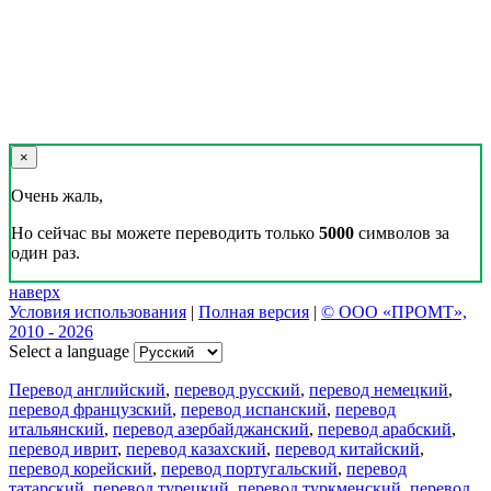
×
Очень жаль,
Но сейчас вы можете переводить только
5000
символов за
один раз.
наверх
Условия использования
|
Полная версия
|
© ООО «ПРОМТ»,
2010 - 2026
Select a language
Перевод английский
,
перевод русский
,
перевод немецкий
,
перевод французский
,
перевод испанский
,
перевод
итальянский
,
перевод азербайджанский
,
перевод арабский
,
перевод иврит
,
перевод казахский
,
перевод китайский
,
перевод корейский
,
перевод португальский
,
перевод
татарский
,
перевод турецкий
,
перевод туркменский
,
перевод