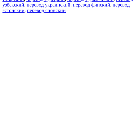
узбекский
,
перевод украинский
,
перевод финский
,
перевод
эстонский
,
перевод японский
Возможности
Перевод текста
Примеры употребления
Склонение и спряжение
Наш блог
Бесплатные приложения
PROMT.One для iOS
PROMT.One для Android
Предложения
Для разработчиков
Копировать текст
Копировать перевод
Сообщить о проблеме