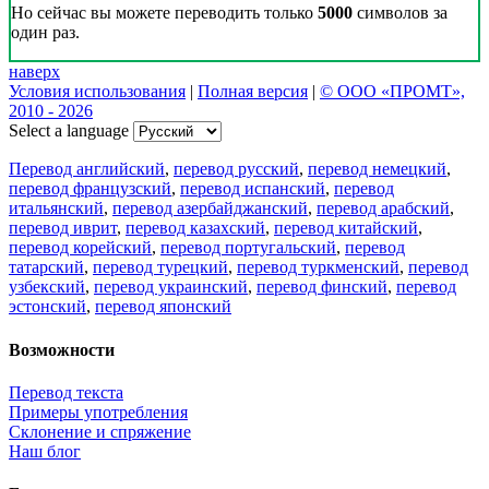
Но сейчас вы можете переводить только
5000
символов за
один раз.
наверх
Условия использования
|
Полная версия
|
© ООО «ПРОМТ»,
2010 - 2026
Select a language
Перевод английский
,
перевод русский
,
перевод немецкий
,
перевод французский
,
перевод испанский
,
перевод
итальянский
,
перевод азербайджанский
,
перевод арабский
,
перевод иврит
,
перевод казахский
,
перевод китайский
,
перевод корейский
,
перевод португальский
,
перевод
татарский
,
перевод турецкий
,
перевод туркменский
,
перевод
узбекский
,
перевод украинский
,
перевод финский
,
перевод
эстонский
,
перевод японский
Возможности
Перевод текста
Примеры употребления
Склонение и спряжение
Наш блог