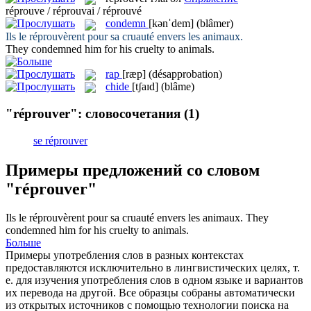
réprouve / réprouvai / réprouvé
condemn
[kənˈdem]
(blâmer)
Ils le
réprouvèrent
pour sa cruauté envers les animaux.
They
condemned
him for his cruelty to animals.
rap
[ræp]
(désapprobation)
chide
[tʃaɪd]
(blâme)
"réprouver": словосочетания
(1)
se réprouver
Примеры предложений со словом
"réprouver"
Ils le
réprouvèrent
pour sa cruauté envers les animaux.
They
condemned
him for his cruelty to animals.
Больше
Примеры употребления слов в разных контекстах
предоставляются исключительно в лингвистических целях, т.
е. для изучения употребления слов в одном языке и вариантов
их перевода на другой. Все образцы собраны автоматически
из открытых источников с помощью технологии поиска на