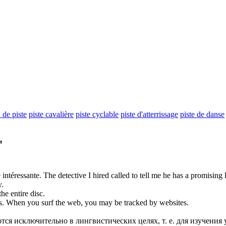
 de piste
piste cavalière
piste cyclable
piste d'atterrissage
piste de danse
"
e
intéressante.
The detective I hired called to tell me he has a promising
y
.
he entire disc.
s.
When you surf the web, you may be
tracked
by websites.
ся исключительно в лингвистических целях, т. е. для изучения 