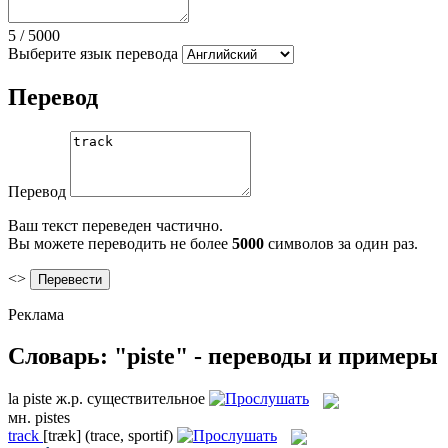
5
/
5000
Выберите язык перевода
Перевод
Перевод
Ваш текст переведен частично.
Вы можете переводить не более
5000
символов за один раз.
<>
Реклама
Словарь: "piste" - переводы и примеры
la
piste
ж.р.
существительное
мн.
pistes
track
[træk]
(trace, sportif)