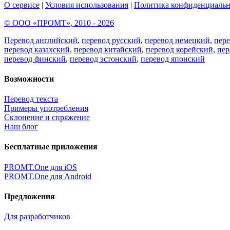
О сервисе
|
Условия использования
|
Политика конфиденциальн
© ООО «ПРОМТ», 2010 - 2026
Перевод английский
,
перевод русский
,
перевод немецкий
,
пер
перевод казахский
,
перевод китайский
,
перевод корейский
,
пер
перевод финский
,
перевод эстонский
,
перевод японский
Возможности
Перевод текста
Примеры употребления
Склонение и спряжение
Наш блог
Бесплатные приложения
PROMT.One для iOS
PROMT.One для Android
Предложения
Для разработчиков