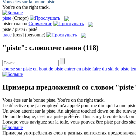
Vous êtes sur la bonne
piste
.
You're on the right
track
.
piste
(Спорт)
pister
глагол
Спряжение
piste / pistai / pisté
trace
[treɪs]
(personne)
"piste": словосочетания
(118)
course sur piste
en bout de piste
entrer en piste
faire du ski de piste
jeu
Примеры предложений со словом "piste
Vous êtes sur la bonne
piste
.
You're on the right
track
.
Le détective que j'ai employé m'a appelé pour me dire qu'il a une
pist
Un avion atterrit sur la
piste
.
An airplane touched down on the
runwa
De tout le disque, c'est ma
piste
préférée.
This is my favorite
track
on t
Lorsque vous naviguez sur la toile, vous pouvez être
pisté
par des site
Примеры употребления слов в разных контекстах предоставляют