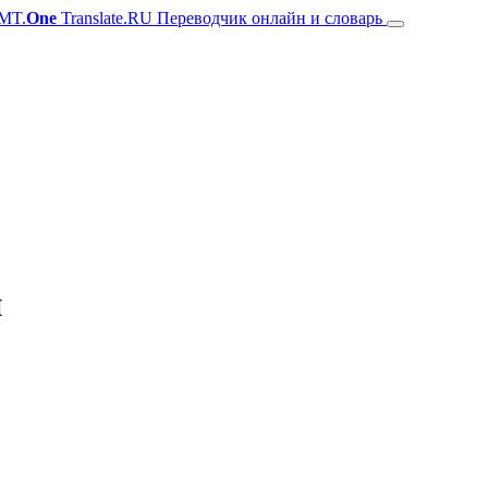
MT.
One
Translate.RU Переводчик онлайн и словарь
й