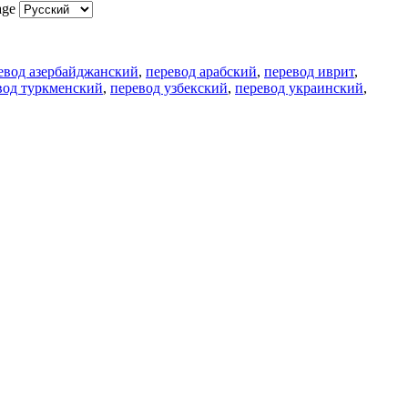
age
евод азербайджанский
,
перевод арабский
,
перевод иврит
,
вод туркменский
,
перевод узбекский
,
перевод украинский
,