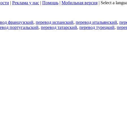
ости
|
Реклама у нас
|
Помощь
|
Мобильная версия
|
Select a langu
евод французский
,
перевод испанский
,
перевод итальянский
,
пер
евод португальский
,
перевод татарский
,
перевод турецкий
,
пере