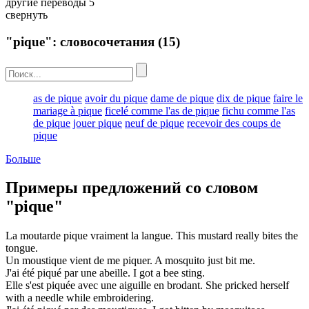
другие переводы
5
свернуть
"pique": словосочетания
(15)
as de pique
avoir du pique
dame de pique
dix de pique
faire le
mariage à pique
ficelé comme l'as de pique
fichu comme l'as
de pique
jouer pique
neuf de pique
recevoir des coups de
pique
Больше
Примеры предложений со словом
"pique"
La moutarde
pique
vraiment la langue.
This mustard really
bites
the
tongue.
Un moustique vient de me
piquer
.
A mosquito just
bit
me.
J'ai été
piqué
par une abeille.
I got a bee
sting
.
Elle s'est
piquée
avec une aiguille en brodant.
She
pricked
herself
with a needle while embroidering.