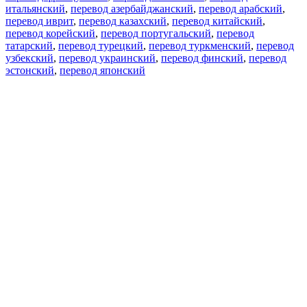
итальянский
,
перевод азербайджанский
,
перевод арабский
,
перевод иврит
,
перевод казахский
,
перевод китайский
,
перевод корейский
,
перевод португальский
,
перевод
татарский
,
перевод турецкий
,
перевод туркменский
,
перевод
узбекский
,
перевод украинский
,
перевод финский
,
перевод
эстонский
,
перевод японский
Возможности
Перевод текста
Примеры употребления
Склонение и спряжение
Наш блог
Бесплатные приложения
PROMT.One для iOS
PROMT.One для Android
Предложения
Для разработчиков