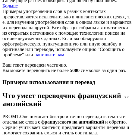
J'ai été
piqué
par des moustiques.
I got
bitten
by mosquitoes.
Больше
Примеры употребления слов в разных контекстах
предоставляются исключительно в лингвистических целях, т.
е. для изучения употребления слов в одном языке и вариантов
их перевода на другой. Все образцы собраны автоматически
из открытых источников с помощью технологии поиска на
основе двуязычных данных. Если вы обнаружили
орфографическую, пунктуационную или иную ошибку в
оригинале или переводе, используйте опцию "Сообщить о
проблеме" или
напишите нам
Ваш текст переведен частично.
Вы можете переводить не более
5000
символов за один раз.
Примеры использования и перевод
Что умеет переводчик французский ↔
английский
PROMT.One помогает быстро и точно переводить тексты и
отдельные слова
с французского на английский
и обратно.
Сервис учитывает контекст, предлагает варианты перевода и
помогает сохранять смысл и стиль оригинала.