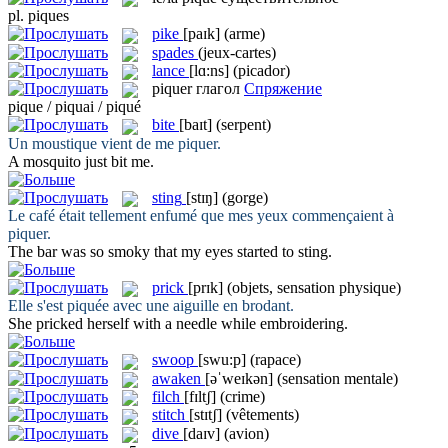
pl.
piques
pike
[paɪk]
(arme)
spades
(jeux-cartes)
lance
[lɑ:ns]
(picador)
piquer
глагол
Спряжение
pique / piquai / piqué
bite
[baɪt]
(serpent)
Un moustique vient de me
piquer
.
A mosquito just
bit
me.
sting
[stɪŋ]
(gorge)
Le café était tellement enfumé que mes yeux commençaient à
piquer
.
The bar was so smoky that my eyes started to
sting
.
prick
[prɪk]
(objets, sensation physique)
Elle s'est
piquée
avec une aiguille en brodant.
She
pricked
herself with a needle while embroidering.
swoop
[swu:p]
(rapace)
awaken
[əˈweɪkən]
(sensation mentale)
filch
[fɪltʃ]
(crime)
stitch
[stɪtʃ]
(vêtements)
dive
[daɪv]
(avion)