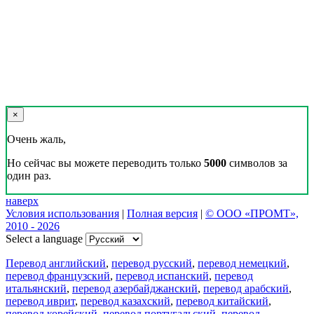
×
Очень жаль,
Но сейчас вы можете переводить только
5000
символов за
один раз.
наверх
Условия использования
|
Полная версия
|
© ООО «ПРОМТ»,
2010 - 2026
Select a language
Перевод английский
,
перевод русский
,
перевод немецкий
,
перевод французский
,
перевод испанский
,
перевод
итальянский
,
перевод азербайджанский
,
перевод арабский
,
перевод иврит
,
перевод казахский
,
перевод китайский
,
перевод корейский
,
перевод португальский
,
перевод