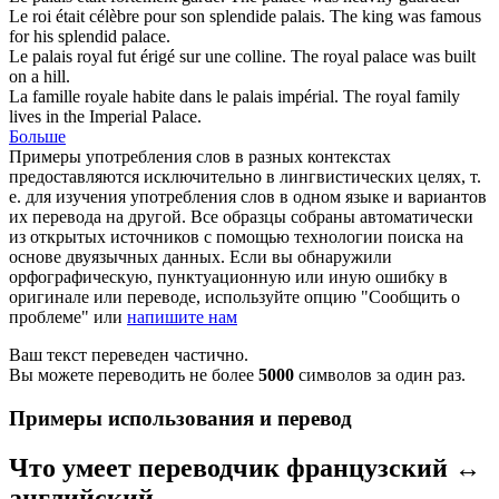
Le roi était célèbre pour son splendide
palais
.
The king was famous
for his splendid
palace
.
Le
palais
royal fut érigé sur une colline.
The royal
palace
was built
on a hill.
La famille royale habite dans le
palais
impérial.
The royal family
lives in the Imperial
Palace
.
Больше
Примеры употребления слов в разных контекстах
предоставляются исключительно в лингвистических целях, т.
е. для изучения употребления слов в одном языке и вариантов
их перевода на другой. Все образцы собраны автоматически
из открытых источников с помощью технологии поиска на
основе двуязычных данных. Если вы обнаружили
орфографическую, пунктуационную или иную ошибку в
оригинале или переводе, используйте опцию "Сообщить о
проблеме" или
напишите нам
Ваш текст переведен частично.
Вы можете переводить не более
5000
символов за один раз.
Примеры использования и перевод
Что умеет переводчик французский ↔
английский