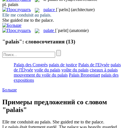
pl.
palais
palace
[ˈpælɪs]
(architecture)
Elle me conduisit au
palais
.
She guided me to the
palace
.
palate
[ˈpælɪt]
(anatomie)
"palais": словосочетания
(13)
Palais des Congrès
palais de justice
Palais de l'Elysée
palais
de l'Élysée
voile du palais
voûte du palais
ciseaux à palais
mouvement du voile du palais
Palais Brongniart
palais des
expositions
Больше
Примеры предложений со словом
"palais"
Elle me conduisit au
palais
.
She guided me to the
palace
.
Le
palais
était fortement gardé.
The
palace
was heavily guarded.