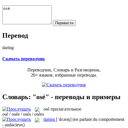
Перевод
daring
Скачать переводчик
Переводчик, Словарь и Разговорник,
20+ языков, избранные переводы.
Словарь: "osé" - переводы и примеры
osé
прилагательное
osé / osée / osés / osées
daring
[ˈdɛərɪŋ]
(en parlant du comportement
- audacieux)