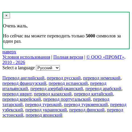
×
Очень жаль,
Но сейчас вы можете переводить только
5000
символов за
один раз.
наверх
Условия использования
|
Полная версия
|
© ООО «ПРОМТ»,
2010 - 2026
Select a language
Перевод английский
,
перевод русский
,
перевод немецкий
,
перевод французский
,
перевод испанский
,
перевод
итальянский
,
перевод азербайджанский
,
перевод арабский
,
перевод иврит
,
перевод казахский
,
перевод китайский
,
перевод корейский
,
перевод португальский
,
перевод
татарский
,
перевод турецкий
,
перевод туркменский
,
перевод
узбекский
,
перевод украинский
,
перевод финский
,
перевод
эстонский
,
перевод японский
Возможности