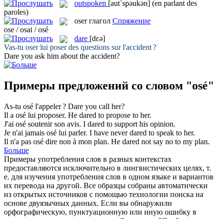
outspoken
[autˈspəukən]
(en parlant des
paroles)
oser
глагол
Спряжение
ose / osai / osé
dare
[dɛə]
Vas-tu
oser
lui poser des questions sur l'accident ?
Dare
you ask him about the accident?
Примеры предложений со словом "osé"
As-tu
osé
l'appeler ?
Dare
you call her?
Il a
osé
lui proposer.
He
dared
to propose to her.
J'ai
osé
soutenir son avis.
I
dared
to support his opinion.
Je n'ai jamais
osé
lui parler.
I have never
dared
to speak to her.
Il n'a pas
osé
dire non à mon plan.
He
dared
not say no to my plan.
Больше
Примеры употребления слов в разных контекстах
предоставляются исключительно в лингвистических целях, т.
е. для изучения употребления слов в одном языке и вариантов
их перевода на другой. Все образцы собраны автоматически
из открытых источников с помощью технологии поиска на
основе двуязычных данных. Если вы обнаружили
орфографическую, пунктуационную или иную ошибку в