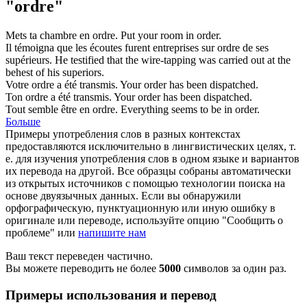
"ordre"
Mets ta chambre en
ordre
.
Put your room in
order
.
Il témoigna que les écoutes furent entreprises sur
ordre
de ses
supérieurs.
He testified that the wire-tapping was carried out at the
behest
of his superiors.
Votre
ordre
a été transmis.
Your
order
has been dispatched.
Ton
ordre
a été transmis.
Your
order
has been dispatched.
Tout semble être en
ordre
.
Everything seems to be in
order
.
Больше
Примеры употребления слов в разных контекстах
предоставляются исключительно в лингвистических целях, т.
е. для изучения употребления слов в одном языке и вариантов
их перевода на другой. Все образцы собраны автоматически
из открытых источников с помощью технологии поиска на
основе двуязычных данных. Если вы обнаружили
орфографическую, пунктуационную или иную ошибку в
оригинале или переводе, используйте опцию "Сообщить о
проблеме" или
напишите нам
Ваш текст переведен частично.
Вы можете переводить не более
5000
символов за один раз.
Примеры использования и перевод