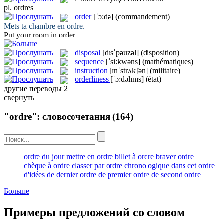
pl.
ordres
order
[ˈɔ:də]
(commandement)
Mets ta chambre en
ordre
.
Put your room in
order
.
disposal
[dɪsˈpəuzəl]
(disposition)
sequence
[ˈsi:kwəns]
(mathématiques)
instruction
[ɪnˈstrʌkʃən]
(militaire)
orderliness
[ˈɔ:dəlɪnɪs]
(état)
другие переводы
2
свернуть
"ordre": словосочетания
(164)
ordre du jour
mettre en ordre
billet à ordre
braver ordre
chèque à ordre
classer par ordre chronologique
dans cet ordre
d'idées
de dernier ordre
de premier ordre
de second ordre
Больше
Примеры предложений со словом