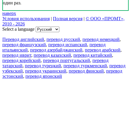
один раз.
наверх
Условия использования
|
Полная версия
|
© ООО «ПРОМТ»,
2010 - 2026
Select a language
Перевод английский
,
перевод русский
,
перевод немецкий
,
перевод французский
,
перевод испанский
,
перевод
итальянский
,
перевод азербайджанский
,
перевод арабский
,
перевод иврит
,
перевод казахский
,
перевод китайский
,
перевод корейский
,
перевод португальский
,
перевод
татарский
,
перевод турецкий
,
перевод туркменский
,
перевод
узбекский
,
перевод украинский
,
перевод финский
,
перевод
эстонский
,
перевод японский
Возможности
Перевод текста
Примеры употребления
Склонение и спряжение
Наш блог
Бесплатные приложения