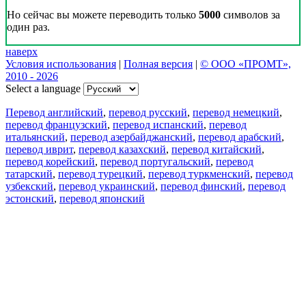
Но сейчас вы можете переводить только
5000
символов за
один раз.
наверх
Условия использования
|
Полная версия
|
© ООО «ПРОМТ»,
2010 - 2026
Select a language
Перевод английский
,
перевод русский
,
перевод немецкий
,
перевод французский
,
перевод испанский
,
перевод
итальянский
,
перевод азербайджанский
,
перевод арабский
,
перевод иврит
,
перевод казахский
,
перевод китайский
,
перевод корейский
,
перевод португальский
,
перевод
татарский
,
перевод турецкий
,
перевод туркменский
,
перевод
узбекский
,
перевод украинский
,
перевод финский
,
перевод
эстонский
,
перевод японский
Возможности
Перевод текста
Примеры употребления
Склонение и спряжение
Наш блог