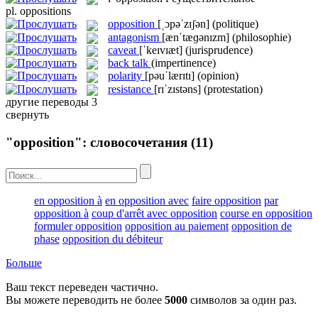
pl.
oppositions
opposition
[ˌɔpəˈzɪʃən]
(politique)
antagonism
[ænˈtæɡənɪzm]
(philosophie)
caveat
[ˈkeɪvɪæt]
(jurisprudence)
back talk
(impertinence)
polarity
[pəuˈlærɪtɪ]
(opinion)
resistance
[rɪˈzɪstəns]
(protestation)
другие переводы
3
свернуть
"opposition": словосочетания
(11)
en opposition à
en opposition avec
faire opposition
par
opposition à
coup d'arrêt avec opposition
course en opposition
formuler opposition
opposition au paiement
opposition de
phase
opposition du débiteur
Больше
Ваш текст переведен частично.
Вы можете переводить не более
5000
символов за один раз.