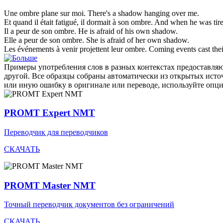
Une
ombre
plane sur moi.
There's a
shadow
hanging over me.
Et quand il était fatigué, il dormait à son
ombre
.
And when he was tire
Il a peur de son
ombre
.
He is afraid of his own
shadow
.
Elle a peur de son
ombre
.
She is afraid of her own
shadow
.
Les événements à venir projettent leur
ombre
.
Coming events cast the
Примеры употребления слов в разных контекстах предоставляют
другой. Все образцы собраны автоматически из открытых ист
или иную ошибку в оригинале или переводе, используйте опц
PROMT Expert NMT
Переводчик для переводчиков
СКАЧАТЬ
PROMT Master NMT
Точный переводчик документов без ограничений
СКАЧАТЬ