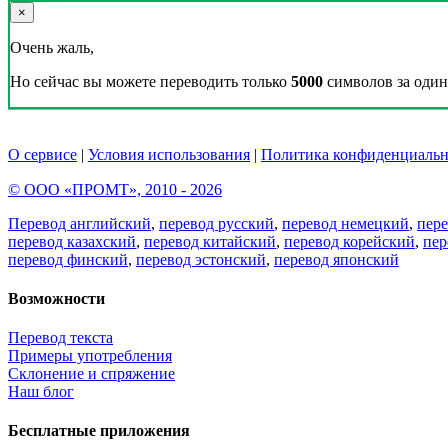
×
Очень жаль,
Но сейчас вы можете переводить только
5000
символов за один 
О сервисе
|
Условия использования
|
Политика конфиденциальн
© ООО «ПРОМТ», 2010 - 2026
Перевод английский
,
перевод русский
,
перевод немецкий
,
пер
перевод казахский
,
перевод китайский
,
перевод корейский
,
пер
перевод финский
,
перевод эстонский
,
перевод японский
Возможности
Перевод текста
Примеры употребления
Склонение и спряжение
Наш блог
Бесплатные приложения