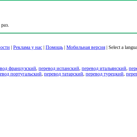
раз.
ости
|
Реклама у нас
|
Помощь
|
Мобильная версия
|
Select a langu
евод французский
,
перевод испанский
,
перевод итальянский
,
пер
евод португальский
,
перевод татарский
,
перевод турецкий
,
пере