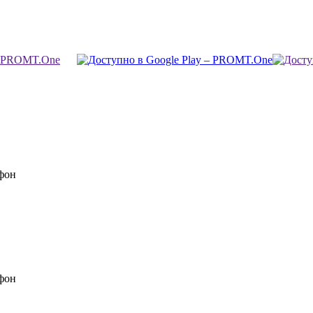
фон
фон