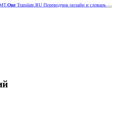
MT.
One
Translate.RU Переводчик онлайн и словарь
ий