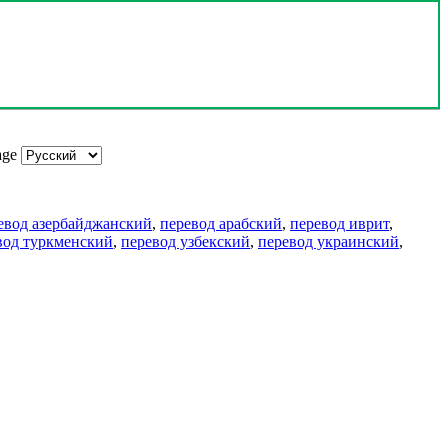
age
евод азербайджанский
,
перевод арабский
,
перевод иврит
,
вод туркменский
,
перевод узбекский
,
перевод украинский
,