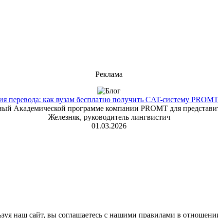
Реклама
 перевода: как вузам бесплатно получить CAT-систему PROMT T
енный Академической программе компании PROMT для представит
Железняк, руководитель лингвистич
01.03.2026
зуя наш сайт, вы соглашаетесь с нашими правилами в отношени