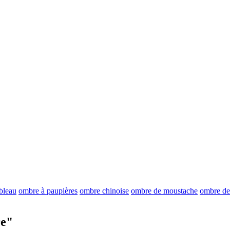
ableau
ombre à paupières
ombre chinoise
ombre de moustache
ombre de 
e"