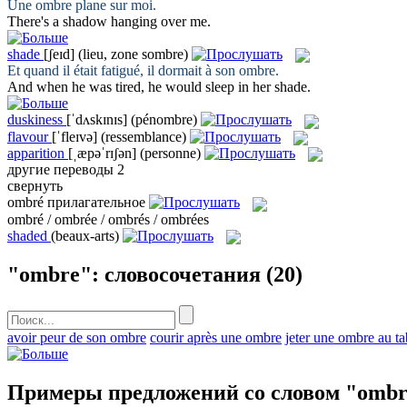
Une
ombre
plane sur moi.
There's a
shadow
hanging over me.
shade
[ʃeɪd]
(lieu, zone sombre)
Et quand il était fatigué, il dormait à son
ombre
.
And when he was tired, he would sleep in her
shade
.
duskiness
[ˈdʌskɪnɪs]
(pénombre)
flavour
[ˈfleɪvə]
(ressemblance)
apparition
[ˌæpəˈrɪʃən]
(personne)
другие переводы
2
свернуть
ombré
прилагательное
ombré / ombrée / ombrés / ombrées
shaded
(beaux-arts)
"ombre": словосочетания
(20)
avoir peur de son ombre
courir après une ombre
jeter une ombre au t
Примеры предложений со словом "ombr