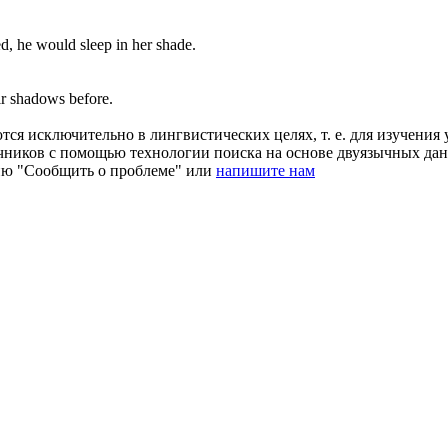
d, he would sleep in her
shade
.
ir
shadows
before.
ся исключительно в лингвистических целях, т. е. для изучения 
очников с помощью технологии поиска на основе двуязычных д
ию "Сообщить о проблеме" или
напишите нам