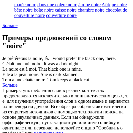
marée noire
dans une colère noire
à robe noire
Afrique noire
bête noire
boîte noire
caisse noire
chambre noire
chocolat de
couverture noire
couverture noire
Больше
Примеры предложений со словом
"noire"
Je préférerais la
noire
, là.
I would prefer the
black
one, there.
C'était une nuit
noire
.
It was a
dark
night.
La
noire
est à moi.
That
black
one is mine.
Elle a la peau
noire
.
She is
dark
-skinned.
Tom a une chatte
noire
.
Tom keeps a
black
cat.
Больше
Примеры употребления слов в разных контекстах
предоставляются исключительно в лингвистических целях, т.
е. для изучения употребления слов в одном языке и вариантов
их перевода на другой. Все образцы собраны автоматически
из открытых источников с помощью технологии поиска на
основе двуязычных данных. Если вы обнаружили
орфографическую, пунктуационную или иную ошибку в
оригинале или переводе, используйте опцию "Сообщить о