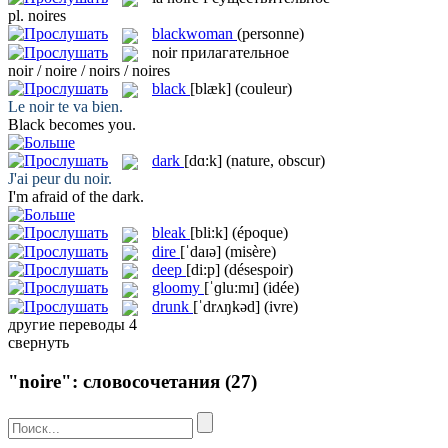
pl.
noires
blackwoman
(personne)
noir
прилагательное
noir / noire / noirs / noires
black
[blæk]
(couleur)
Le
noir
te va bien.
Black
becomes you.
dark
[dɑ:k]
(nature, obscur)
J'ai peur du
noir
.
I'm afraid of the
dark
.
bleak
[bli:k]
(époque)
dire
[ˈdaɪə]
(misère)
deep
[di:p]
(désespoir)
gloomy
[ˈɡlu:mɪ]
(idée)
drunk
[ˈdrʌŋkəd]
(ivre)
другие переводы
4
свернуть
"noire": словосочетания
(27)