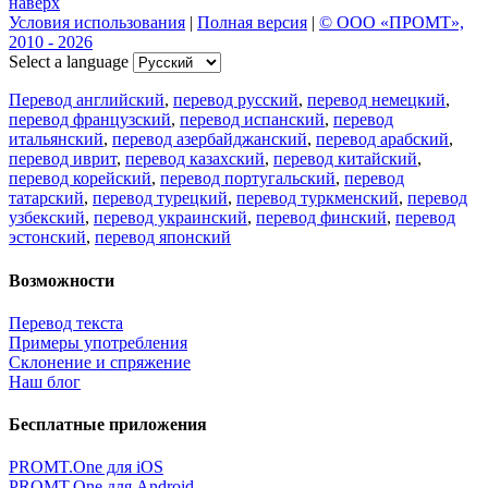
наверх
Условия использования
|
Полная версия
|
© ООО «ПРОМТ»,
2010 - 2026
Select a language
Перевод английский
,
перевод русский
,
перевод немецкий
,
перевод французский
,
перевод испанский
,
перевод
итальянский
,
перевод азербайджанский
,
перевод арабский
,
перевод иврит
,
перевод казахский
,
перевод китайский
,
перевод корейский
,
перевод португальский
,
перевод
татарский
,
перевод турецкий
,
перевод туркменский
,
перевод
узбекский
,
перевод украинский
,
перевод финский
,
перевод
эстонский
,
перевод японский
Возможности
Перевод текста
Примеры употребления
Склонение и спряжение
Наш блог
Бесплатные приложения
PROMT.One для iOS
PROMT.One для Android