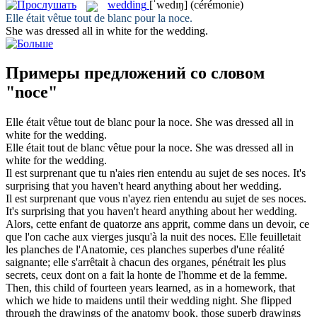
wedding
[ˈwedɪŋ]
(cérémonie)
Elle était vêtue tout de blanc pour la
noce
.
She was dressed all in white for the
wedding
.
Примеры предложений со словом
"noce"
Elle était vêtue tout de blanc pour la
noce
.
She was dressed all in
white for the
wedding
.
Elle était tout de blanc vêtue pour la
noce
.
She was dressed all in
white for the
wedding
.
Il est surprenant que tu n'aies rien entendu au sujet de ses
noces
.
It's
surprising that you haven't heard anything about her
wedding
.
Il est surprenant que vous n'ayez rien entendu au sujet de ses
noces
.
It's surprising that you haven't heard anything about her
wedding
.
Alors, cette enfant de quatorze ans apprit, comme dans un devoir, ce
que l'on cache aux vierges jusqu'à la nuit des
noces
. Elle feuilletait
les planches de l'Anatomie, ces planches superbes d'une réalité
saignante; elle s'arrêtait à chacun des organes, pénétrait les plus
secrets, ceux dont on a fait la honte de l'homme et de la femme.
Then, this child of fourteen years learned, as in a homework, that
which we hide to maidens until their
wedding
night. She flipped
through the drawings of the anatomy book, those superb drawings