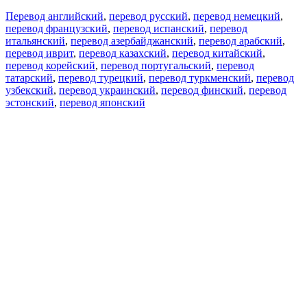
Перевод английский
,
перевод русский
,
перевод немецкий
,
перевод французский
,
перевод испанский
,
перевод
итальянский
,
перевод азербайджанский
,
перевод арабский
,
перевод иврит
,
перевод казахский
,
перевод китайский
,
перевод корейский
,
перевод португальский
,
перевод
татарский
,
перевод турецкий
,
перевод туркменский
,
перевод
узбекский
,
перевод украинский
,
перевод финский
,
перевод
эстонский
,
перевод японский
Возможности
Перевод текста
Примеры употребления
Склонение и спряжение
Наш блог
Бесплатные приложения
PROMT.One для iOS
PROMT.One для Android
Предложения