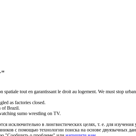
r"
n spatiale tout en garantissant le droit au logement.
We must stop urba
ggled
as factories closed.
 of Brazil.
 watching sumo
wrestling
on TV.
ся исключительно в лингвистических целях, т. е. для изучения 
очников с помощью технологии поиска на основе двуязычных д
ию "Сообщить о проблеме" или
напишите нам