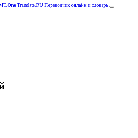
MT.
One
Translate.RU Переводчик онлайн и словарь
й