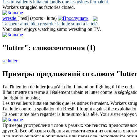
Les travailleurs
luttaient
tandis que les usines fermaient.
Workers
struggled
as factories closed.
wrestle
[ˈresl]
(sports - lutte)
Ta soeur aime bien regarder la
lutte
sumo à la télé.
Your sister enjoys watching sumo
wrestling
on TV.
"lutter": словосочетания
(1)
se lutter
Примеры предложений со словом "lutte
J'ai l'intention de
lutter
jusqu'à la fin.
I intend on
fighting
till the end.
Il faut mettre un terme à l'étalement urbain et
lutter
contre la ségrégatio
the right to housing.
Les travailleurs
luttaient
tandis que les usines fermaient.
Workers
stru
J'ai
lutté
contre la spoliation du Brésil.
I
fought
against the exploitation
Ta soeur aime bien regarder la
lutte
sumo à la télé.
Your sister enjoys
Примеры употребления слов в разных контекстах предоставляют
другой. Все образцы собраны автоматически из открытых ист
или иную ошибку в оригинале или переводе, используйте опц