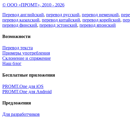
© ООО «ПРОМТ», 2010 - 2026
Перевод английский
,
перевод русский
,
перевод немецкий
,
пер
перевод казахский
,
перевод китайский
,
перевод корейский
,
пер
перевод финский
,
перевод эстонский
,
перевод японский
Возможности
Перевод текста
Примеры употребления
Склонение и спряжение
Наш блог
Бесплатные приложения
PROMT.One для iOS
PROMT.One для Android
Предложения
Для разработчиков