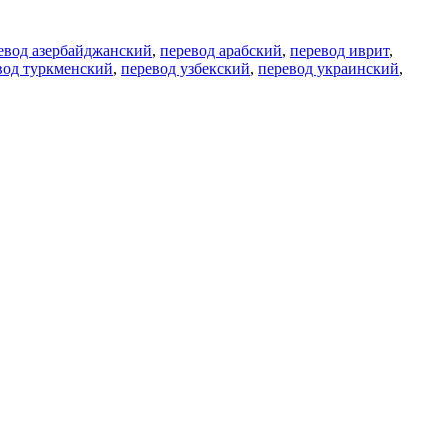
евод азербайджанский
,
перевод арабский
,
перевод иврит
,
вод туркменский
,
перевод узбекский
,
перевод украинский
,