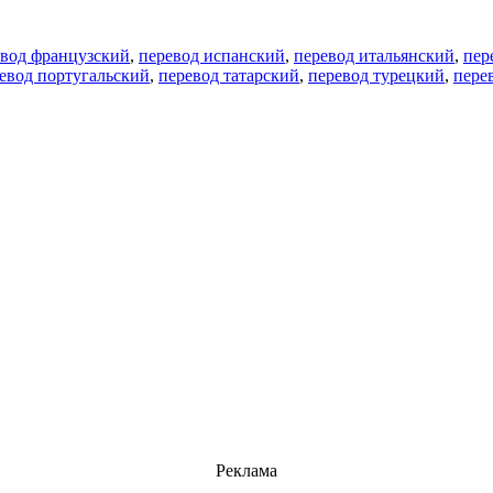
евод французский
,
перевод испанский
,
перевод итальянский
,
пер
евод португальский
,
перевод татарский
,
перевод турецкий
,
пере
Реклама