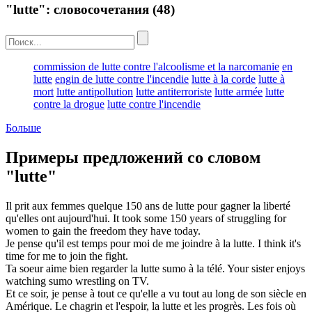
"lutte": словосочетания
(48)
commission de lutte contre l'alcoolisme et la narcomanie
en
lutte
engin de lutte contre l'incendie
lutte à la corde
lutte à
mort
lutte antipollution
lutte antiterroriste
lutte armée
lutte
contre la drogue
lutte contre l'incendie
Больше
Примеры предложений со словом
"lutte"
Il prit aux femmes quelque 150 ans de
lutte
pour gagner la liberté
qu'elles ont aujourd'hui.
It took some 150 years of
struggling
for
women to gain the freedom they have today.
Je pense qu'il est temps pour moi de me joindre à la
lutte
.
I think it's
time for me to join the
fight
.
Ta soeur aime bien regarder la
lutte
sumo à la télé.
Your sister enjoys
watching sumo
wrestling
on TV.
Et ce soir, je pense à tout ce qu'elle a vu tout au long de son siècle en
Amérique. Le chagrin et l'espoir, la
lutte
et les progrès. Les fois où