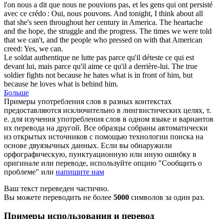
l'on nous a dit que nous ne pouvions pas, et les gens qui ont persisté
avec ce crédo : Oui, nous pouvons.
And tonight, I think about all
that she's seen throughout her century in America. The heartache
and the hope, the
struggle
and the progress. The times we were told
that we can't, and the people who pressed on with that American
creed: Yes, we can.
Le soldat authentique ne
lutte
pas parce qu'il déteste ce qui est
devant lui, mais parce qu'il aime ce qu'il a derrière-lui.
The true
soldier
fights
not because he hates what is in front of him, but
because he loves what is behind him.
Больше
Примеры употребления слов в разных контекстах
предоставляются исключительно в лингвистических целях, т.
е. для изучения употребления слов в одном языке и вариантов
их перевода на другой. Все образцы собраны автоматически
из открытых источников с помощью технологии поиска на
основе двуязычных данных. Если вы обнаружили
орфографическую, пунктуационную или иную ошибку в
оригинале или переводе, используйте опцию "Сообщить о
проблеме" или
напишите нам
Ваш текст переведен частично.
Вы можете переводить не более
5000
символов за один раз.
Примеры использования и перевод