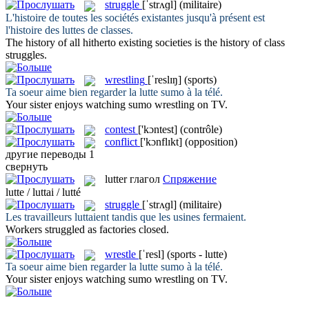
struggle
[ˈstrʌɡl]
(militaire)
L'histoire de toutes les sociétés existantes jusqu'à présent est
l'histoire des
luttes
de classes.
The history of all hitherto existing societies is the history of class
struggles
.
wrestling
[ˈreslɪŋ]
(sports)
Ta soeur aime bien regarder la
lutte
sumo à la télé.
Your sister enjoys watching sumo
wrestling
on TV.
contest
['kɔntest]
(contrôle)
conflict
['kɔnflɪkt]
(opposition)
другие переводы
1
свернуть
lutter
глагол
Спряжение
lutte / luttai / lutté
struggle
[ˈstrʌɡl]
(militaire)
Les travailleurs
luttaient
tandis que les usines fermaient.
Workers
struggled
as factories closed.
wrestle
[ˈresl]
(sports - lutte)
Ta soeur aime bien regarder la
lutte
sumo à la télé.
Your sister enjoys watching sumo
wrestling
on TV.