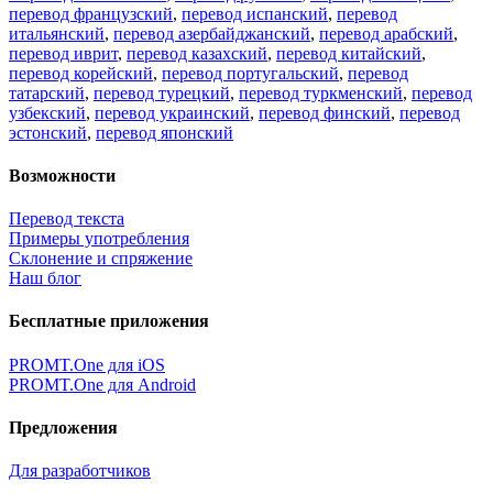
перевод французский
,
перевод испанский
,
перевод
итальянский
,
перевод азербайджанский
,
перевод арабский
,
перевод иврит
,
перевод казахский
,
перевод китайский
,
перевод корейский
,
перевод португальский
,
перевод
татарский
,
перевод турецкий
,
перевод туркменский
,
перевод
узбекский
,
перевод украинский
,
перевод финский
,
перевод
эстонский
,
перевод японский
Возможности
Перевод текста
Примеры употребления
Склонение и спряжение
Наш блог
Бесплатные приложения
PROMT.One для iOS
PROMT.One для Android
Предложения
Для разработчиков