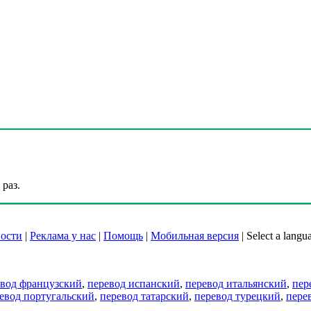
раз.
ости
|
Реклама у нас
|
Помощь
|
Мобильная версия
|
Select a langu
евод французский
,
перевод испанский
,
перевод итальянский
,
пер
евод португальский
,
перевод татарский
,
перевод турецкий
,
пере