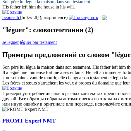
Son père lui
légua
la maison dans son testament.
His father
left
him the house in his will.
bequeath
[bɪˈkwi:ð]
(jurisprudence)
"léguer": словосочетания
(2)
se léguer
léguer par testament
Примеры предложений со словом "légue
Son père lui
légua
la maison dans son testament.
His father
left
him the
Il a
légué
une immense fortune à ses enfants.
He
left
an immense fortun
Une semaine avant de mourir, elle changea son testament et
légua
la t
Les frères et sœurs s'arrachent les yeux à propos du domaine que leur
Примеры употребления слов в разных контекстах предоставляют
другой. Все образцы собраны автоматически из открытых ист
или иную ошибку в оригинале или переводе, используйте опц
PROMT Expert NMT