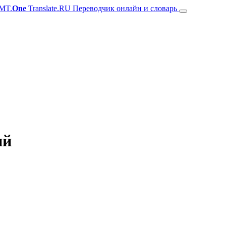
MT.
One
Translate.RU Переводчик онлайн и словарь
ий