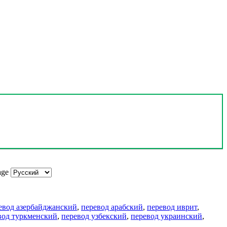
age
евод азербайджанский
,
перевод арабский
,
перевод иврит
,
вод туркменский
,
перевод узбекский
,
перевод украинский
,