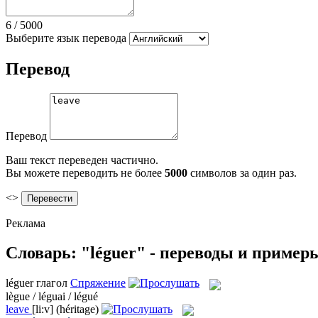
6
/
5000
Выберите язык перевода
Перевод
Перевод
Ваш текст переведен частично.
Вы можете переводить не более
5000
символов за один раз.
<>
Реклама
Словарь: "léguer" - переводы и пример
léguer
глагол
Спряжение
lègue / léguai / légué
leave
[li:v]
(héritage)