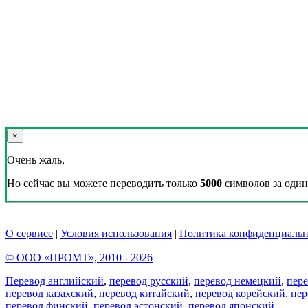
×
Очень жаль,
Но сейчас вы можете переводить только
5000
символов за один 
О сервисе
|
Условия использования
|
Политика конфиденциальн
© ООО «ПРОМТ», 2010 - 2026
Перевод английский
,
перевод русский
,
перевод немецкий
,
пер
перевод казахский
,
перевод китайский
,
перевод корейский
,
пер
перевод финский
,
перевод эстонский
,
перевод японский