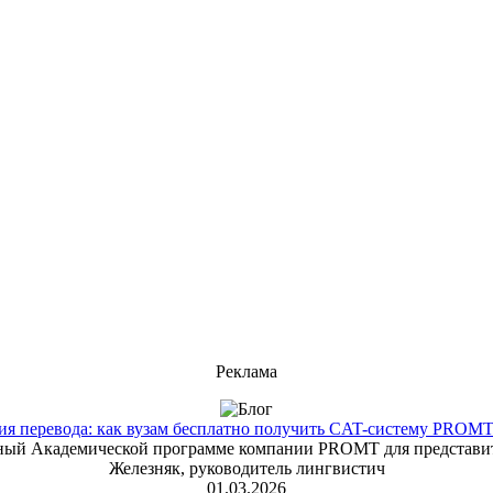
Реклама
 перевода: как вузам бесплатно получить CAT-систему PROMT T
енный Академической программе компании PROMT для представит
Железняк, руководитель лингвистич
01.03.2026