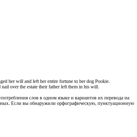
nged her will and
left
her entire fortune to her dog Pookie.
 nail over the estate their father
left
them in his will.
употребления слов в одном языке и вариантов их перевода на
анных. Если вы обнаружили орфографическую, пунктуационную