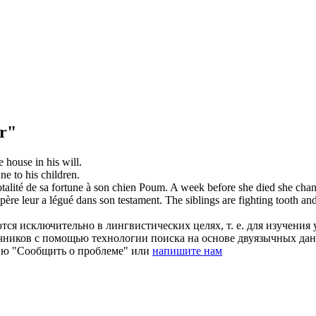
r"
 house in his will.
e to his children.
otalité de sa fortune à son chien Poum.
A week before she died she cha
 père leur a
légué
dans son testament.
The siblings are fighting tooth and
ся исключительно в лингвистических целях, т. е. для изучения 
очников с помощью технологии поиска на основе двуязычных д
ию "Сообщить о проблеме" или
напишите нам