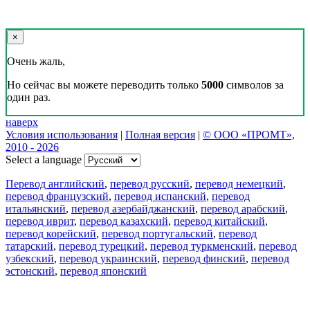
×
Очень жаль,
Но сейчас вы можете переводить только
5000
символов за
один раз.
наверх
Условия использования
|
Полная версия
|
© ООО «ПРОМТ»,
2010 - 2026
Select a language
Перевод английский
,
перевод русский
,
перевод немецкий
,
перевод французский
,
перевод испанский
,
перевод
итальянский
,
перевод азербайджанский
,
перевод арабский
,
перевод иврит
,
перевод казахский
,
перевод китайский
,
перевод корейский
,
перевод португальский
,
перевод
татарский
,
перевод турецкий
,
перевод туркменский
,
перевод
узбекский
,
перевод украинский
,
перевод финский
,
перевод
эстонский
,
перевод японский
Возможности