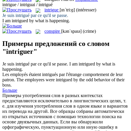
intrigue / intriguai / intrigué
intrigue
[ɪnˈtri:ɡ]
(intéresser)
Je suis
intrigué
par ce qu'il se passe.
I am
intrigued
by what is happening.
conspire
[kənˈspaɪə]
(crime)
Примеры предложений со словом
"intriguer"
Je suis
intrigué
par ce qu'il se passe.
I am
intrigued
by what is
happening.
Les employés étaient
intrigués
par l'étrange comportement de leur
patron.
The employees were
intrigued
by the odd behavior of their
boss.
Больше
Примеры употребления слов в разных контекстах
предоставляются исключительно в лингвистических целях, т.
е. для изучения употребления слов в одном языке и вариантов
их перевода на другой. Все образцы собраны автоматически
из открытых источников с помощью технологии поиска на
основе двуязычных данных. Если вы обнаружили
орфографическую, пунктуационную или иную ошибку в