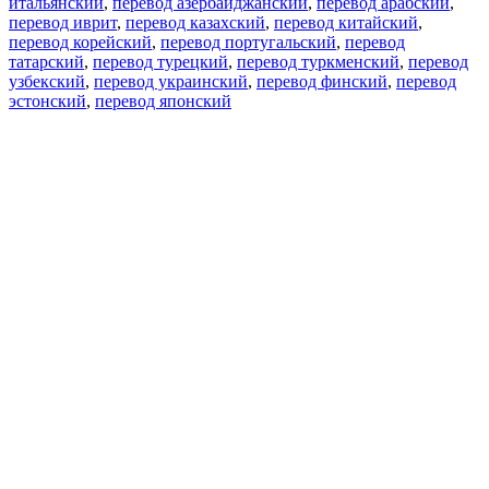
итальянский
,
перевод азербайджанский
,
перевод арабский
,
перевод иврит
,
перевод казахский
,
перевод китайский
,
перевод корейский
,
перевод португальский
,
перевод
татарский
,
перевод турецкий
,
перевод туркменский
,
перевод
узбекский
,
перевод украинский
,
перевод финский
,
перевод
эстонский
,
перевод японский
Возможности
Перевод текста
Примеры употребления
Склонение и спряжение
Наш блог
Бесплатные приложения
PROMT.One для iOS
PROMT.One для Android
Предложения
Для разработчиков