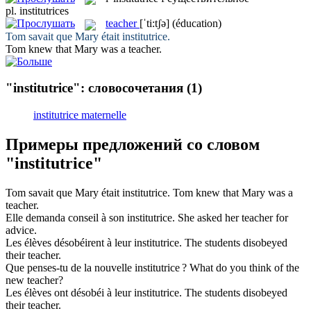
pl.
institutrices
teacher
[ˈti:tʃə]
(éducation)
Tom savait que Mary était
institutrice
.
Tom knew that Mary was a
teacher
.
"institutrice": словосочетания
(1)
institutrice maternelle
Примеры предложений со словом
"institutrice"
Tom savait que Mary était
institutrice
.
Tom knew that Mary was a
teacher
.
Elle demanda conseil à son
institutrice
.
She asked her
teacher
for
advice.
Les élèves désobéirent à leur
institutrice
.
The students disobeyed
their
teacher
.
Que penses-tu de la nouvelle
institutrice
?
What do you think of the
new
teacher
?
Les élèves ont désobéi à leur
institutrice
.
The students disobeyed
their
teacher
.