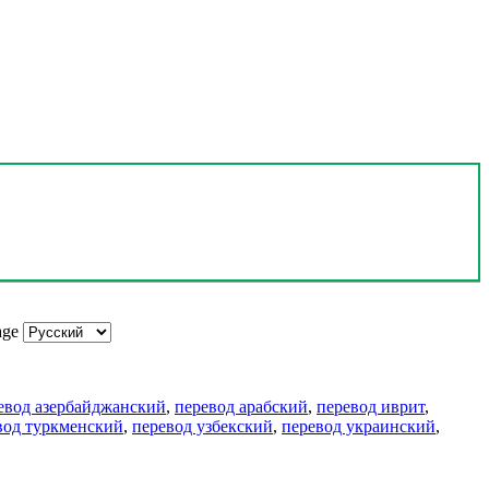
age
евод азербайджанский
,
перевод арабский
,
перевод иврит
,
вод туркменский
,
перевод узбекский
,
перевод украинский
,