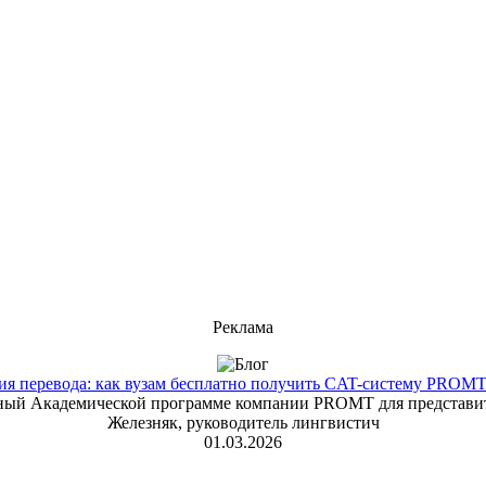
Реклама
 перевода: как вузам бесплатно получить CAT-систему PROMT T
енный Академической программе компании PROMT для представит
Железняк, руководитель лингвистич
01.03.2026