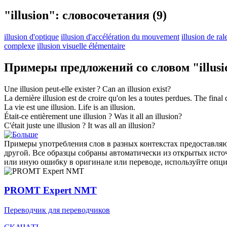
"illusion": словосочетания
(9)
illusion d'optique
illusion d'accélération du mouvement
illusion de r
complexe
illusion visuelle élémentaire
Примеры предложений со словом "illusi
Une
illusion
peut-elle exister ?
Can an
illusion
exist?
La dernière
illusion
est de croire qu'on les a toutes perdues.
The final
La vie est une
illusion
.
Life is an
illusion
.
Était-ce entièrement une
illusion
?
Was it all an
illusion
?
C'était juste une
illusion
?
It was all an
illusion
?
Примеры употребления слов в разных контекстах предоставляют
другой. Все образцы собраны автоматически из открытых ист
или иную ошибку в оригинале или переводе, используйте опц
PROMT Expert NMT
Переводчик для переводчиков