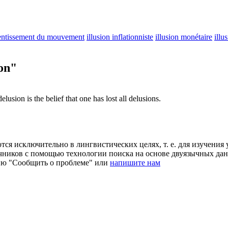
alentissement du mouvement
illusion inflationniste
illusion monétaire
illu
on"
delusion
is the belief that one has lost all delusions.
ся исключительно в лингвистических целях, т. е. для изучения 
очников с помощью технологии поиска на основе двуязычных д
ию "Сообщить о проблеме" или
напишите нам