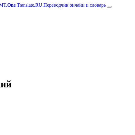
MT.
One
Translate.RU Переводчик онлайн и словарь
кий