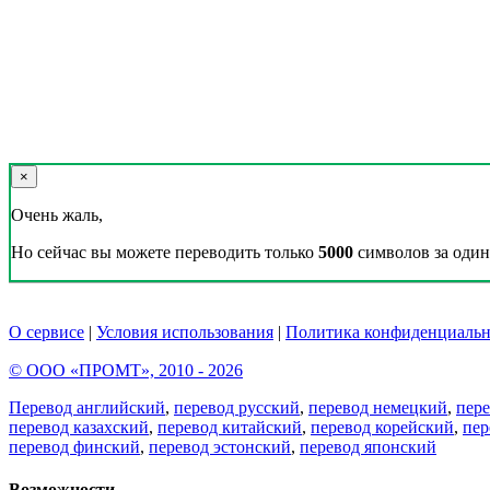
×
Очень жаль,
Но сейчас вы можете переводить только
5000
символов за один 
О сервисе
|
Условия использования
|
Политика конфиденциальн
© ООО «ПРОМТ», 2010 - 2026
Перевод английский
,
перевод русский
,
перевод немецкий
,
пер
перевод казахский
,
перевод китайский
,
перевод корейский
,
пер
перевод финский
,
перевод эстонский
,
перевод японский
Возможности