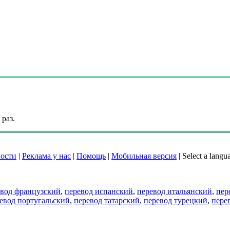
раз.
ости
|
Реклама у нас
|
Помощь
|
Мобильная версия
|
Select a langu
евод французский
,
перевод испанский
,
перевод итальянский
,
пер
евод португальский
,
перевод татарский
,
перевод турецкий
,
пере