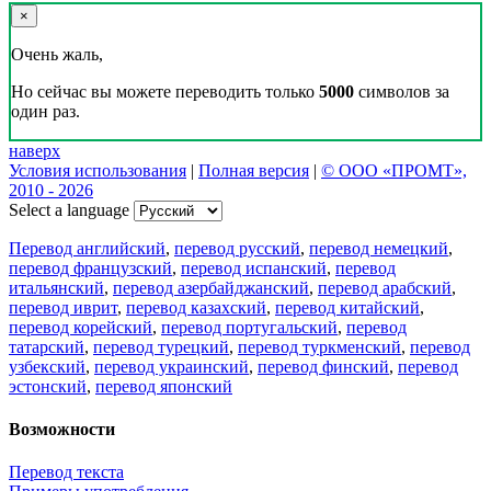
×
Очень жаль,
Но сейчас вы можете переводить только
5000
символов за
один раз.
наверх
Условия использования
|
Полная версия
|
© ООО «ПРОМТ»,
2010 - 2026
Select a language
Перевод английский
,
перевод русский
,
перевод немецкий
,
перевод французский
,
перевод испанский
,
перевод
итальянский
,
перевод азербайджанский
,
перевод арабский
,
перевод иврит
,
перевод казахский
,
перевод китайский
,
перевод корейский
,
перевод португальский
,
перевод
татарский
,
перевод турецкий
,
перевод туркменский
,
перевод
узбекский
,
перевод украинский
,
перевод финский
,
перевод
эстонский
,
перевод японский
Возможности
Перевод текста