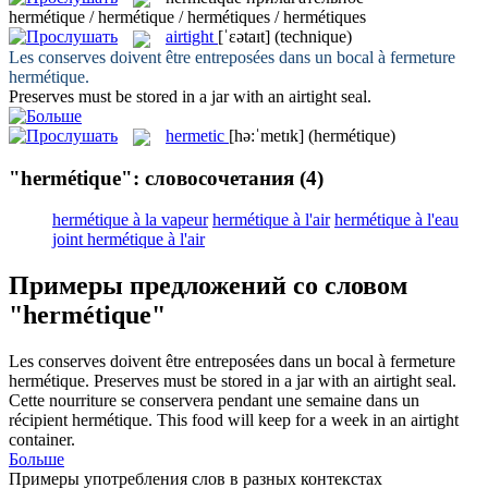
hermétique / hermétique / hermétiques / hermétiques
airtight
[ˈɛətaɪt]
(technique)
Les conserves doivent être entreposées dans un bocal à fermeture
hermétique
.
Preserves must be stored in a jar with an
airtight
seal.
hermetic
[hə:ˈmetɪk]
(hermétique)
"hermétique": словосочетания
(4)
hermétique à la vapeur
hermétique à l'air
hermétique à l'eau
joint hermétique à l'air
Примеры предложений со словом
"hermétique"
Les conserves doivent être entreposées dans un bocal à fermeture
hermétique
.
Preserves must be stored in a jar with an
airtight
seal.
Cette nourriture se conservera pendant une semaine dans un
récipient
hermétique
.
This food will keep for a week in an
airtight
container.
Больше
Примеры употребления слов в разных контекстах