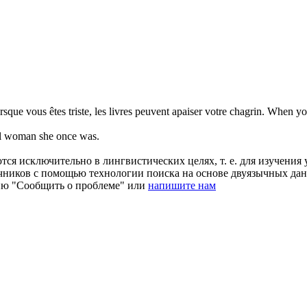
sque vous êtes triste, les livres peuvent apaiser votre chagrin.
When yo
l
woman she once was.
ся исключительно в лингвистических целях, т. е. для изучения 
очников с помощью технологии поиска на основе двуязычных д
ию "Сообщить о проблеме" или
напишите нам