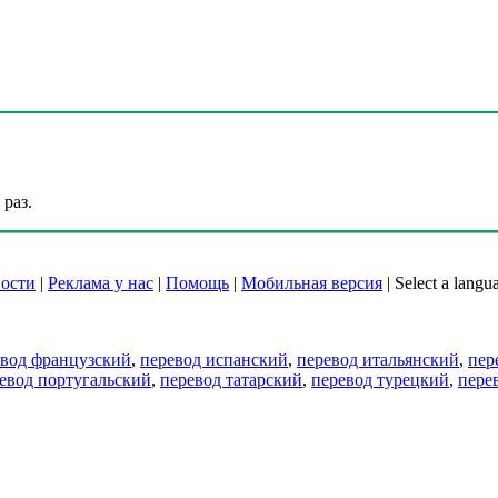
раз.
ости
|
Реклама у нас
|
Помощь
|
Мобильная версия
|
Select a langu
евод французский
,
перевод испанский
,
перевод итальянский
,
пер
евод португальский
,
перевод татарский
,
перевод турецкий
,
пере