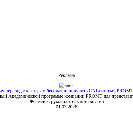
Реклама
 перевода: как вузам бесплатно получить CAT-систему PROMT T
енный Академической программе компании PROMT для представит
Железняк, руководитель лингвистич
01.03.2026