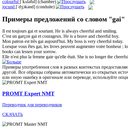
colourful
[ˈkʌləful]
(chambre)
jocund
[ˈdʒɔkənd]
(conduite)
Примеры предложений со словом "gai"
Il est toujours
gai
et souriant.
He is always
cheerful
and smiling.
C'est un garçon
gai
et courageux.
He is a brave and
cheerful
boy.
Mon patron est très
gai
aujourd'hui.
My boss is very
cheerful
today.
Lorsque vous êtes
gai
, les livres peuvent augmenter votre bonheur ; lor
books can lessen your sorrow.
Elle n'est plus la femme
gaie
qu'elle était.
She is no longer the
cheerfu
Примеры употребления слов в разных контекстах предоставляют
другой. Все образцы собраны автоматически из открытых ист
или иную ошибку в оригинале или переводе, используйте опц
PROMT Expert NMT
Переводчик для переводчиков
СКАЧАТЬ