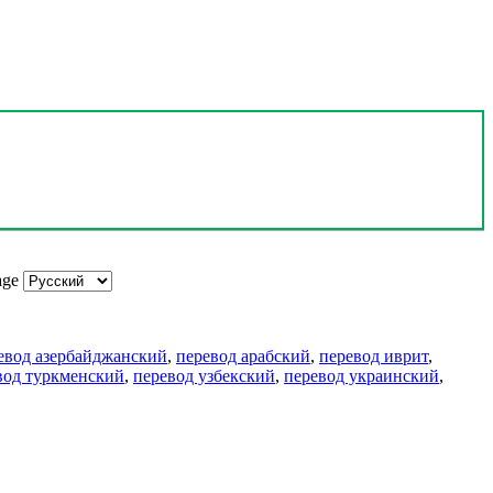
age
евод азербайджанский
,
перевод арабский
,
перевод иврит
,
вод туркменский
,
перевод узбекский
,
перевод украинский
,