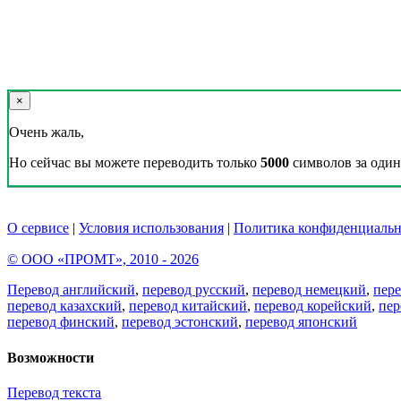
×
Очень жаль,
Но сейчас вы можете переводить только
5000
символов за один 
О сервисе
|
Условия использования
|
Политика конфиденциальн
© ООО «ПРОМТ», 2010 - 2026
Перевод английский
,
перевод русский
,
перевод немецкий
,
пер
перевод казахский
,
перевод китайский
,
перевод корейский
,
пер
перевод финский
,
перевод эстонский
,
перевод японский
Возможности
Перевод текста