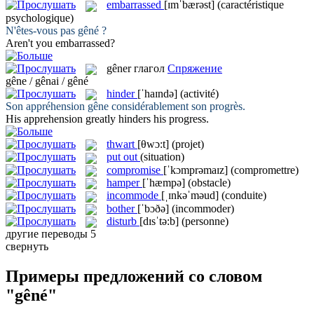
embarrassed
[ɪmˈbærəst]
(caractéristique
psychologique)
N'êtes-vous pas
gêné
?
Aren't you
embarrassed
?
gêner
глагол
Спряжение
gêne / gênai / gêné
hinder
[ˈhaɪndə]
(activité)
Son appréhension
gêne
considérablement son progrès.
His apprehension greatly
hinders
his progress.
thwart
[θwɔ:t]
(projet)
put out
(situation)
compromise
[ˈkɔmprəmaɪz]
(compromettre)
hamper
[ˈhæmpə]
(obstacle)
incommode
[ˌɪnkəˈməud]
(conduite)
bother
[ˈbɔðə]
(incommoder)
disturb
[dɪsˈtə:b]
(personne)
другие переводы
5
свернуть
Примеры предложений со словом
"gêné"