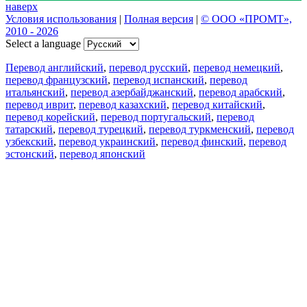
наверх
Условия использования
|
Полная версия
|
© ООО «ПРОМТ»,
2010 - 2026
Select a language
Перевод английский
,
перевод русский
,
перевод немецкий
,
перевод французский
,
перевод испанский
,
перевод
итальянский
,
перевод азербайджанский
,
перевод арабский
,
перевод иврит
,
перевод казахский
,
перевод китайский
,
перевод корейский
,
перевод португальский
,
перевод
татарский
,
перевод турецкий
,
перевод туркменский
,
перевод
узбекский
,
перевод украинский
,
перевод финский
,
перевод
эстонский
,
перевод японский
Возможности
Перевод текста
Примеры употребления
Склонение и спряжение
Наш блог
Бесплатные приложения
PROMT.One для iOS