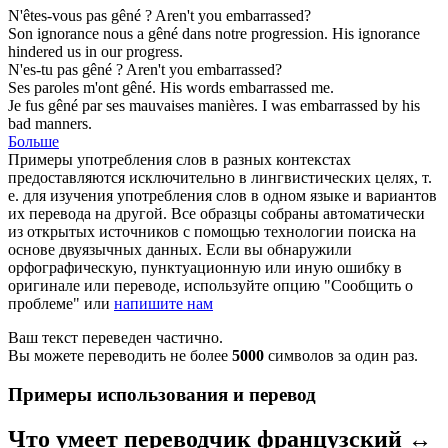
N'êtes-vous pas
gêné
?
Aren't you
embarrassed
?
Son ignorance nous a
gêné
dans notre progression.
His ignorance
hindered
us in our progress.
N'es-tu pas
gêné
?
Aren't you
embarrassed
?
Ses paroles m'ont
gêné
.
His words
embarrassed
me.
Je fus
gêné
par ses mauvaises manières.
I was
embarrassed
by his
bad manners.
Больше
Примеры употребления слов в разных контекстах
предоставляются исключительно в лингвистических целях, т.
е. для изучения употребления слов в одном языке и вариантов
их перевода на другой. Все образцы собраны автоматически
из открытых источников с помощью технологии поиска на
основе двуязычных данных. Если вы обнаружили
орфографическую, пунктуационную или иную ошибку в
оригинале или переводе, используйте опцию "Сообщить о
проблеме" или
напишите нам
Ваш текст переведен частично.
Вы можете переводить не более
5000
символов за один раз.
Примеры использования и перевод
Что умеет переводчик французский ↔