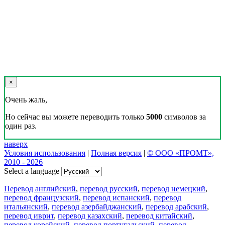
×
Очень жаль,
Но сейчас вы можете переводить только
5000
символов за
один раз.
наверх
Условия использования
|
Полная версия
|
© ООО «ПРОМТ»,
2010 - 2026
Select a language
Перевод английский
,
перевод русский
,
перевод немецкий
,
перевод французский
,
перевод испанский
,
перевод
итальянский
,
перевод азербайджанский
,
перевод арабский
,
перевод иврит
,
перевод казахский
,
перевод китайский
,
перевод корейский
,
перевод португальский
,
перевод