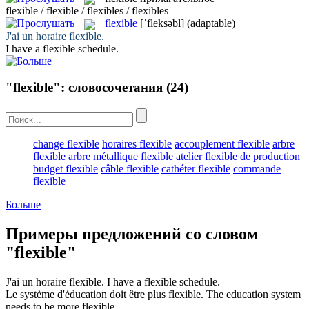
flexible / flexible / flexibles / flexibles
flexible
[ˈfleksəbl]
(adaptable)
J'ai un horaire
flexible
.
I have a
flexible
schedule.
"flexible": словосочетания
(24)
change flexible
horaires flexible
accouplement flexible
arbre
flexible
arbre métallique flexible
atelier flexible de production
budget flexible
câble flexible
cathéter flexible
commande
flexible
Больше
Примеры предложений со словом
"flexible"
J'ai un horaire
flexible
.
I have a
flexible
schedule.
Le système d'éducation doit être plus
flexible
.
The education system
needs to be more
flexible
.