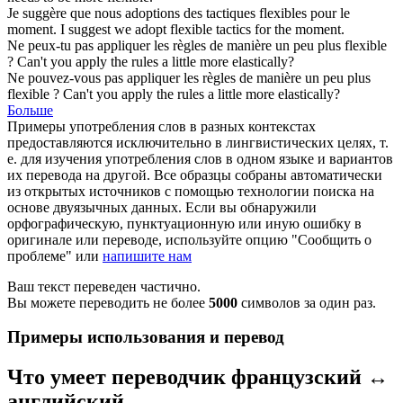
Je suggère que nous adoptions des tactiques
flexibles
pour le
moment.
I suggest we adopt
flexible
tactics for the moment.
Ne peux-tu pas appliquer les règles de manière un peu plus
flexible
?
Can't you apply the rules a little more elastically?
Ne pouvez-vous pas appliquer les règles de manière un peu plus
flexible
?
Can't you apply the rules a little more elastically?
Больше
Примеры употребления слов в разных контекстах
предоставляются исключительно в лингвистических целях, т.
е. для изучения употребления слов в одном языке и вариантов
их перевода на другой. Все образцы собраны автоматически
из открытых источников с помощью технологии поиска на
основе двуязычных данных. Если вы обнаружили
орфографическую, пунктуационную или иную ошибку в
оригинале или переводе, используйте опцию "Сообщить о
проблеме" или
напишите нам
Ваш текст переведен частично.
Вы можете переводить не более
5000
символов за один раз.
Примеры использования и перевод
Что умеет переводчик французский ↔
английский