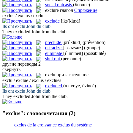
social outcasts
(Бизнес)
exclure
глагол
Спряжение
exclus / exclus / exclu
exclude
[ɪksˈklu:d]
Ils ont
exclu
John du club.
They
excluded
John from the club.
preclude
[prɪˈklu:d]
(prévention)
ostracize
[ˈɔstrəsaɪz]
(groupe)
eliminate
[ɪˈlɪmɪneɪt]
(possibilité)
shut out
(personne)
другие переводы
2
свернуть
exclu
прилагательное
exclu / exclue / exclus / exclues
excluded
(renvoyé, évincé)
Ils ont
exclu
John du club.
They
excluded
John from the club.
"exclus": словосочетания
(2)
exclus de la croissance
exclus du système