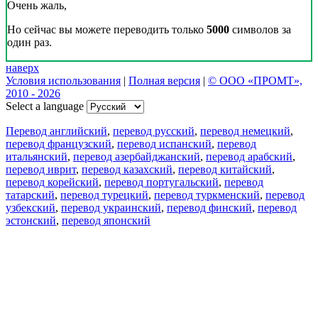
Очень жаль,
Но сейчас вы можете переводить только
5000
символов за
один раз.
наверх
Условия использования
|
Полная версия
|
© ООО «ПРОМТ»,
2010 - 2026
Select a language
Перевод английский
,
перевод русский
,
перевод немецкий
,
перевод французский
,
перевод испанский
,
перевод
итальянский
,
перевод азербайджанский
,
перевод арабский
,
перевод иврит
,
перевод казахский
,
перевод китайский
,
перевод корейский
,
перевод португальский
,
перевод
татарский
,
перевод турецкий
,
перевод туркменский
,
перевод
узбекский
,
перевод украинский
,
перевод финский
,
перевод
эстонский
,
перевод японский
Возможности
Перевод текста
Примеры употребления
Склонение и спряжение
Наш блог