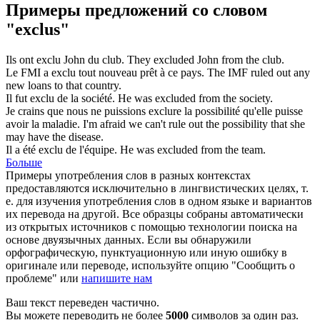
Примеры предложений со словом
"exclus"
Ils ont
exclu
John du club.
They
excluded
John from the club.
Le FMI a
exclu
tout nouveau prêt à ce pays.
The IMF
ruled out
any
new loans to that country.
Il fut
exclu
de la société.
He was
excluded
from the society.
Je crains que nous ne puissions
exclure
la possibilité qu'elle puisse
avoir la maladie.
I'm afraid we can't
rule out
the possibility that she
may have the disease.
Il a été
exclu
de l'équipe.
He was
excluded
from the team.
Больше
Примеры употребления слов в разных контекстах
предоставляются исключительно в лингвистических целях, т.
е. для изучения употребления слов в одном языке и вариантов
их перевода на другой. Все образцы собраны автоматически
из открытых источников с помощью технологии поиска на
основе двуязычных данных. Если вы обнаружили
орфографическую, пунктуационную или иную ошибку в
оригинале или переводе, используйте опцию "Сообщить о
проблеме" или
напишите нам
Ваш текст переведен частично.
Вы можете переводить не более
5000
символов за один раз.