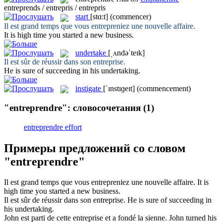
entreprends / entrepris / entrepris
start
[stɑ:t]
(commencer)
Il est grand temps que vous
entrepreniez
une nouvelle affaire.
It is high time you
started
a new business.
undertake
[ˌʌndəˈteɪk]
Il est sûr de réussir dans son
entreprise
.
He is sure of succeeding in his
undertaking
.
instigate
[ˈɪnstɪɡeɪt]
(commencement)
"entreprendre": словосочетания
(1)
entreprendre effort
Примеры предложений со словом
"entreprendre"
Il est grand temps que vous
entrepreniez
une nouvelle affaire.
It is
high time you
started
a new business.
Il est sûr de réussir dans son
entreprise
.
He is sure of succeeding in
his
undertaking
.
John est parti de cette
entreprise
et a fondé la sienne.
John turned his