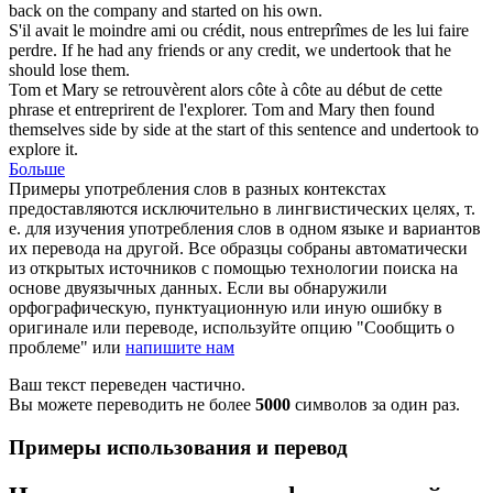
back on the company and
started
on his own.
S'il avait le moindre ami ou crédit, nous
entreprîmes
de les lui faire
perdre.
If he had any friends or any credit, we
undertook
that he
should lose them.
Tom et Mary se retrouvèrent alors côte à côte au début de cette
phrase et
entreprirent
de l'explorer.
Tom and Mary then found
themselves side by side at the
start
of this sentence and undertook to
explore it.
Больше
Примеры употребления слов в разных контекстах
предоставляются исключительно в лингвистических целях, т.
е. для изучения употребления слов в одном языке и вариантов
их перевода на другой. Все образцы собраны автоматически
из открытых источников с помощью технологии поиска на
основе двуязычных данных. Если вы обнаружили
орфографическую, пунктуационную или иную ошибку в
оригинале или переводе, используйте опцию "Сообщить о
проблеме" или
напишите нам
Ваш текст переведен частично.
Вы можете переводить не более
5000
символов за один раз.
Примеры использования и перевод