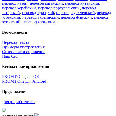
перевод иврит
,
перевод казахский
,
перевод китайский
,
перевод корейский
,
перевод португальский
,
перевод
татарский
,
перевод турецкий
,
перевод туркменский
,
перевод
узбекский
,
перевод украинский
,
перевод финский
,
перевод
эстонский
,
перевод японский
Возможности
Перевод текста
Примеры употребления
Склонение и спряжение
Наш блог
Бесплатные приложения
PROMT.One для iOS
PROMT.One для Android
Предложения
Для разработчиков