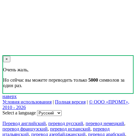
×
Очень жаль,
Но сейчас вы можете переводить только
5000
символов за
один раз.
наверх
Условия использования
|
Полная версия
|
© ООО «ПРОМТ»,
2010 - 2026
Select a language
Перевод английский
,
перевод русский
,
перевод немецкий
,
перевод французский
,
перевод испанский
,
перевод
итальянский
,
перевод азербайджанский
,
перевод арабский
,