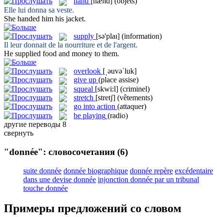
hand
[hænd]
(objets)
Elle lui
donna
sa veste.
She
handed
him his jacket.
supply
[sə'plaɪ]
(information)
Il leur
donnait
de la nourriture et de l'argent.
He
supplied
food and money to them.
overlook
[ˌəuvəˈluk]
give up
(place assise)
squeal
[skwi:l]
(criminel)
stretch
[stretʃ]
(vêtements)
go into action
(attaquer)
be playing
(radio)
другие переводы
8
свернуть
"donnée": словосочетания
(6)
suite donnée
donnée biographique
donnée repère
excédentaire
dans une devise donnée
injonction donnée par un tribunal
touche donnée
Примеры предложений со словом