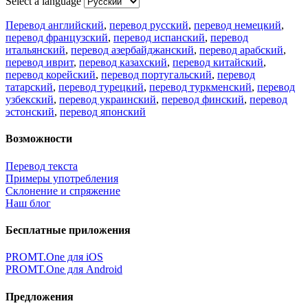
Select a language
Перевод английский
,
перевод русский
,
перевод немецкий
,
перевод французский
,
перевод испанский
,
перевод
итальянский
,
перевод азербайджанский
,
перевод арабский
,
перевод иврит
,
перевод казахский
,
перевод китайский
,
перевод корейский
,
перевод португальский
,
перевод
татарский
,
перевод турецкий
,
перевод туркменский
,
перевод
узбекский
,
перевод украинский
,
перевод финский
,
перевод
эстонский
,
перевод японский
Возможности
Перевод текста
Примеры употребления
Склонение и спряжение
Наш блог
Бесплатные приложения
PROMT.One для iOS
PROMT.One для Android
Предложения