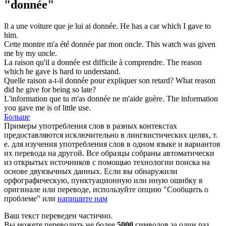
"donnée"
Il a une voiture que je lui ai
donnée
.
He has a car which I
gave
to
him.
Cette montre m'a été
donnée
par mon oncle.
This watch was
given
me by my uncle.
La raison qu'il a
donnée
est difficile à comprendre.
The reason
which he
gave
is hard to understand.
Quelle raison a-t-il
donnée
pour expliquer son retard?
What reason
did he
give
for being so late?
L'information que tu m'as
donnée
ne m'aide guère.
The information
you
gave
me is of little use.
Больше
Примеры употребления слов в разных контекстах
предоставляются исключительно в лингвистических целях, т.
е. для изучения употребления слов в одном языке и вариантов
их перевода на другой. Все образцы собраны автоматически
из открытых источников с помощью технологии поиска на
основе двуязычных данных. Если вы обнаружили
орфографическую, пунктуационную или иную ошибку в
оригинале или переводе, используйте опцию "Сообщить о
проблеме" или
напишите нам
Ваш текст переведен частично.
Вы можете переводить не более
5000
символов за один раз.