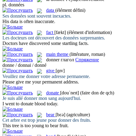
pl.
données
data
(élément défini)
Ses
données
sont souvent inexactes.
His
data
is often inaccurate.
fact
[fækt]
(élément d'information)
Les docteurs ont découvert des
données
surprenantes.
Doctors have discovered some startling
facts
.
main theme
(littérature, roman)
donner
глагол
Спряжение
donne / donnai / donné
give
[ɡɪv]
Veuillez me
donner
votre adresse permanente.
Please
give
me your permanent address.
donate
[douˈneɪt]
(faire don de qch)
Je suis allé
donner
mon sang aujourd'hui.
I went to
donate
blood today.
bear
[bɛə]
(agriculture)
Cet arbre est trop jeune pour
donner
des fruits.
This tree is too young to
bear
fruit.