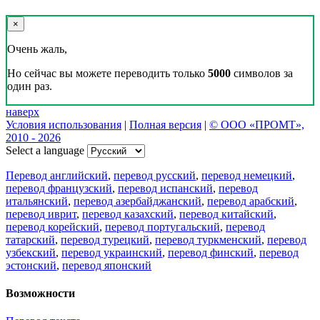
×
Очень жаль,
Но сейчас вы можете переводить только
5000
символов за
один раз.
наверх
Условия использования
|
Полная версия
|
© ООО «ПРОМТ»,
2010 - 2026
Select a language
Перевод английский
,
перевод русский
,
перевод немецкий
,
перевод французский
,
перевод испанский
,
перевод
итальянский
,
перевод азербайджанский
,
перевод арабский
,
перевод иврит
,
перевод казахский
,
перевод китайский
,
перевод корейский
,
перевод португальский
,
перевод
татарский
,
перевод турецкий
,
перевод туркменский
,
перевод
узбекский
,
перевод украинский
,
перевод финский
,
перевод
эстонский
,
перевод японский
Возможности