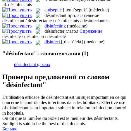
pl.
désinfectants
antiseptic
[ˌæntɪˈseptɪk]
(médecine)
désinfectant
прилагательное
désinfectant / désinfectante / désinfectants / désinfectantes
disinfecting
(médecine)
désinfecter
глагол
Спряжение
désinfecte / désinfectai / désinfecté
disinfect
[ˌdɪsɪnˈfekt]
(médecine)
"désinfectant": словосочетания
(1)
désinfectant gazeux
Примеры предложений со словом
"désinfectant"
L'utilisation efficace de
désinfectant
est un sujet important en ce qui
concerne le contrôle des infections dans les hôpitaux.
Effective use
of
disinfectant
is an important subject in relation to infection control
in hospitals.
On dit que la lumière du Soleil est le meilleur des
désinfectants
.
Sunlight is said to be the best of
disinfectants
.
Больше