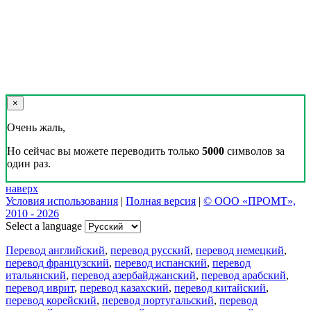
×
Очень жаль,
Но сейчас вы можете переводить только
5000
символов за
один раз.
наверх
Условия использования
|
Полная версия
|
© ООО «ПРОМТ»,
2010 - 2026
Select a language
Перевод английский
,
перевод русский
,
перевод немецкий
,
перевод французский
,
перевод испанский
,
перевод
итальянский
,
перевод азербайджанский
,
перевод арабский
,
перевод иврит
,
перевод казахский
,
перевод китайский
,
перевод корейский
,
перевод португальский
,
перевод