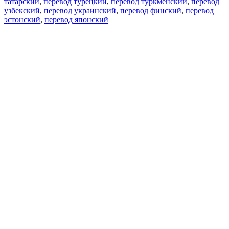
татарский
,
перевод турецкий
,
перевод туркменский
,
перевод
узбекский
,
перевод украинский
,
перевод финский
,
перевод
эстонский
,
перевод японский
Возможности
Перевод текста
Примеры употребления
Склонение и спряжение
Наш блог
Бесплатные приложения
PROMT.One для iOS
PROMT.One для Android
Предложения
Для разработчиков
Копировать текст
Копировать перевод
Сообщить о проблеме