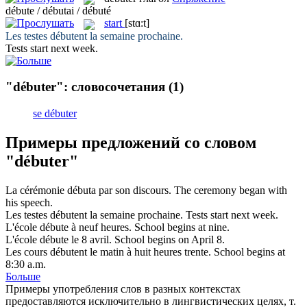
débute / débutai / débuté
start
[stɑ:t]
Les testes
débutent
la semaine prochaine.
Tests
start
next week.
"débuter": словосочетания
(1)
se débuter
Примеры предложений со словом
"débuter"
La cérémonie
débuta
par son discours.
The ceremony
began
with
his speech.
Les testes
débutent
la semaine prochaine.
Tests
start
next week.
L'école
débute
à neuf heures.
School
begins
at nine.
L'école
débute
le 8 avril.
School
begins
on April 8.
Les cours
débutent
le matin à huit heures trente.
School
begins
at
8:30 a.m.
Больше
Примеры употребления слов в разных контекстах
предоставляются исключительно в лингвистических целях, т.