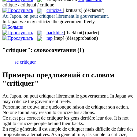
critique / critiquai / critiqué
criticize
[ˈkrɪtɪsaɪz]
(déclaratif)
Au Japon, on peut
critiquer
librement le gouvernement.
In Japan we may
criticize
the government freely.
backbite
[ˈbækbaɪt]
(parler)
rap
[ræp]
(désapprobation)
"critiquer": словосочетания
(1)
se critiquer
Примеры предложений со словом
"critiquer"
Au Japon, on peut
critiquer
librement le gouvernement.
In Japan we
may
criticize
the government freely.
Personne ne trouva une quelconque raison de
critiquer
son action.
No one found any reason to
criticize
his actions.
Ce n'est pas correct de
critiquer
les gens derrière leur dos.
It is not
right to
criticize
people behind their backs.
En règle générale, il est simple de
critiquer
mais difficile de faire des
propositions alternatives.
As a general rule, it's simple to
criticize
,