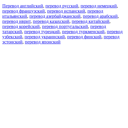
Перевод английский
,
перевод русский
,
перевод немецкий
,
перевод французский
,
перевод испанский
,
перевод
итальянский
,
перевод азербайджанский
,
перевод арабский
,
перевод иврит
,
перевод казахский
,
перевод китайский
,
перевод корейский
,
перевод португальский
,
перевод
татарский
,
перевод турецкий
,
перевод туркменский
,
перевод
узбекский
,
перевод украинский
,
перевод финский
,
перевод
эстонский
,
перевод японский
Возможности
Перевод текста
Примеры употребления
Склонение и спряжение
Наш блог
Бесплатные приложения
PROMT.One для iOS
PROMT.One для Android
Предложения