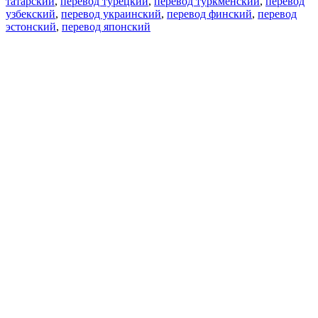
татарский
,
перевод турецкий
,
перевод туркменский
,
перевод
узбекский
,
перевод украинский
,
перевод финский
,
перевод
эстонский
,
перевод японский
Возможности
Перевод текста
Примеры употребления
Склонение и спряжение
Наш блог
Бесплатные приложения
PROMT.One для iOS
PROMT.One для Android
Предложения
Для разработчиков
Копировать текст
Копировать перевод
Сообщить о проблеме