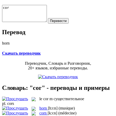
Перевод
horn
Скачать переводчик
Переводчик, Словарь и Разговорник,
20+ языков, избранные переводы.
Словарь: "cor" - переводы и примеры
le
cor
m
существительное
pl.
cors
horn
[hɔ:n]
(musique)
corn
[kɔ:n]
(médecine)