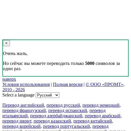
×
Очень жаль,
Но сейчас вы можете переводить только
5000
символов за
один раз.
наверх
Условия использования
|
Полная версия
|
© ООО «ПРОМТ»,
2010 - 2026
Select a language
Перевод английский
,
перевод русский
,
перевод немецкий
,
перевод французский
,
перевод испанский
,
перевод
итальянский
,
перевод азербайджанский
,
перевод арабский
,
перевод иврит
,
перевод казахский
,
перевод китайский
,
перевод корейский
,
перевод португальский
,
перевод