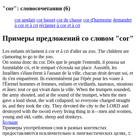
"cor": словосочетания
(6)
cor anglais
cor basset
cor de chasse
cor d'harmonie
demander
à cor et à cri
réclamer à cor et à cri
Примеры предложений со словом "cor"
Les enfants réclament à
cor
et à cri d'aller au zoo.
The children are
clamoring to go to the zoo.
On sonna donc du
cor
. Dès que le peuple l'entendit, il poussa un
formidable cri, et le rempart s'écroula sur place. Aussitôt, les
Israélites s'élancèrent à l'assaut de la ville, chacun droit devant soi, et
ils s'en emparèrent. Ils exterminèrent par l'épée pour les vouer à
l'Éternel hommes et femmes, enfants et vieillards, taureaux, moutons
et ânes: tout ce qui vivait dans la ville.
When the trumpets sounded,
the army shouted, and at the sound of the trumpet, when the men
gave a loud shout, the wall collapsed; so everyone charged straight
in, and they took the city. They devoted the city to the LORD and
destroyed with the sword every living thing in it—men and women,
young and old, cattle, sheep and donkeys.
Больше
Примеры употребления слов в разных контекстах
предоставляются исключительно в лингвистических целях, т.