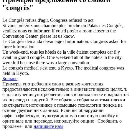
"congrès"
Le
Congrès
refusa d'agir.
Congress
refused to act.
Si vous préférez une chambre plus proche du Palais des
Congrès
,
veuillez nous en informer.
If you'd prefer a room closer to the
Convention
Center, please let us know.
Le
Congrès
demanda davantage d'information.
Congress
asked for
more information.
Un week-end, tous les hôtels de la ville étaient complets car il y
avait un grand
congrès
.
One weekend all of the hotels in the city
were full because there was a large
convention
.
Le
congrès
médical s'est tenu a Kyoto.
The medical
congress
was
held in Kyoto.
Больше
Примеры употребления слов в разных контекстах
предоставляются исключительно в лингвистических целях, т.
е. для изучения употребления слов в одном языке и вариантов
их перевода на другой. Все образцы собраны автоматически
из открытых источников с помощью технологии поиска на
основе двуязычных данных. Если вы обнаружили
орфографическую, пунктуационную или иную ошибку в
оригинале или переводе, используйте опцию "Сообщить о
проблеме" или
напишите нам