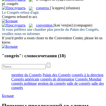
pl.
congrès
congress
[ˈkɔŋɡres]
(réunion)
Le
Congrès
refusa d'agir.
Congress
refused to act.
convention
[kənˈvenʃən]
(compagnie)
Si vous préférez une chambre plus proche du Palais des
Congrès
,
veuillez nous en informer.
If you'd prefer a room closer to the
Convention
Center, please let us
know.
"congrès": словосочетания
(18)
membre du Congrès
Palais des Congrès
congrès à la direction
Congrès américain
congrès de désignation
Congrès Mondial
congrès politique
gestion du congrès
salle de congrès
salle des
congrès
Больше
Примеры предложений со словом