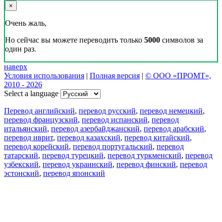
×
Очень жаль,
Но сейчас вы можете переводить только
5000
символов за
один раз.
наверх
Условия использования
|
Полная версия
|
© ООО «ПРОМТ»,
2010 - 2026
Select a language
Перевод английский
,
перевод русский
,
перевод немецкий
,
перевод французский
,
перевод испанский
,
перевод
итальянский
,
перевод азербайджанский
,
перевод арабский
,
перевод иврит
,
перевод казахский
,
перевод китайский
,
перевод корейский
,
перевод португальский
,
перевод
татарский
,
перевод турецкий
,
перевод туркменский
,
перевод
узбекский
,
перевод украинский
,
перевод финский
,
перевод
эстонский
,
перевод японский
Возможности
Перевод текста
Примеры употребления