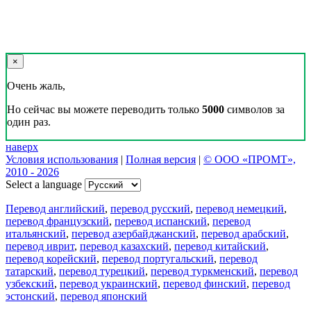
×
Очень жаль,
Но сейчас вы можете переводить только
5000
символов за
один раз.
наверх
Условия использования
|
Полная версия
|
© ООО «ПРОМТ»,
2010 - 2026
Select a language
Перевод английский
,
перевод русский
,
перевод немецкий
,
перевод французский
,
перевод испанский
,
перевод
итальянский
,
перевод азербайджанский
,
перевод арабский
,
перевод иврит
,
перевод казахский
,
перевод китайский
,
перевод корейский
,
перевод португальский
,
перевод
татарский
,
перевод турецкий
,
перевод туркменский
,
перевод
узбекский
,
перевод украинский
,
перевод финский
,
перевод
эстонский
,
перевод японский