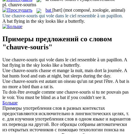
pl.
chauve-souriss
bat
[bæt]
(mot composé, zoologie, animal)
Une
chauve-souris
qui vole dans le ciel ressemble à un papillon.
A
bat
flying in the sky looks like a butterfly.
Примеры предложений со словом
"chauve-souris"
Une
chauve-souris
qui vole dans le ciel ressemble à un papillon.
A
bat
flying in the sky looks like a butterfly.
Une
chauve-souris
chasse et mange la nuit, mais dort la journée.
A
bat
hunts food and eats at night, but sleeps during the day.
Une
chauve-souris
est autant un oiseau qu'un rat peut l'être.
A
bat
is
no more a bird than a rat is.
Tu dois être aveugle comme une
chauve-souris
si tu ne pouvais pas
le voir.
You must be blind as a
bat
if you couldn't see it.
Больше
Примеры употребления слов в разных контекстах
предоставляются исключительно в лингвистических целях, т.
е. для изучения употребления слов в одном языке и вариантов
их перевода на другой. Все образцы собраны автоматически
из открытых источников с помощью технологии поиска на