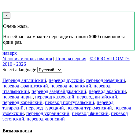
×
Очень жаль,
Но сейчас вы можете переводить только
5000
символов за
один раз.
наверх
Условия использования
|
Полная версия
|
© ООО «ПРОМТ»,
2010 - 2026
Select a language
Перевод английский
,
перевод русский
,
перевод немецкий
,
перевод французский
,
перевод испанский
,
перевод
итальянский
,
перевод азербайджанский
,
перевод арабский
,
перевод иврит
,
перевод казахский
,
перевод китайский
,
перевод корейский
,
перевод португальский
,
перевод
татарский
,
перевод турецкий
,
перевод туркменский
,
перевод
узбекский
,
перевод украинский
,
перевод финский
,
перевод
эстонский
,
перевод японский
Возможности