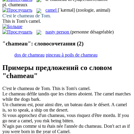
pl.
chameaux
camel
[ˈkæməl]
(zoologie, animal)
C'est le
chameau
de Tom.
This is Tom's
camel
.
nasty person
(personne désagréable)
"chameau": словосочетания
(2)
dos de chameau
pinceau à poils de chameau
Примеры предложений со словом
"chameau"
C'est le
chameau
de Tom.
This is Tom's
camel
.
Le
chameau
défile tandis que les chiens aboient.
The
camel
marches
while the dogs bark.
Un
chameau
est, pour ainsi dire, un bateau dans le désert.
A
camel
is, so to speak, a ship on the desert.
Si vous approchez d'un
chameau
, vous risquez d'être mordu.
If you
go near a
camel
, you risk being bitten.
N'agis pas comme si tu étais née l'année du
chameau
.
Don't act as if
you were born in the year of
Camel
.