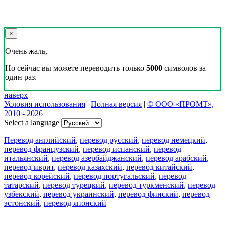
×
Очень жаль,
Но сейчас вы можете переводить только
5000
символов за
один раз.
наверх
Условия использования
|
Полная версия
|
© ООО «ПРОМТ»,
2010 - 2026
Select a language
Перевод английский
,
перевод русский
,
перевод немецкий
,
перевод французский
,
перевод испанский
,
перевод
итальянский
,
перевод азербайджанский
,
перевод арабский
,
перевод иврит
,
перевод казахский
,
перевод китайский
,
перевод корейский
,
перевод португальский
,
перевод
татарский
,
перевод турецкий
,
перевод туркменский
,
перевод
узбекский
,
перевод украинский
,
перевод финский
,
перевод
эстонский
,
перевод японский
Возможности