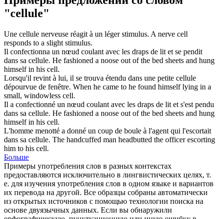
"cellule"
Une
cellule
nerveuse réagit à un léger stimulus.
A nerve
cell
responds to a slight stimulus.
Il confectionna un nœud coulant avec les draps de lit et se pendit
dans sa
cellule
.
He fashioned a noose out of the bed sheets and hung
himself in his
cell
.
Lorsqu'il revint à lui, il se trouva étendu dans une petite
cellule
dépourvue de fenêtre.
When he came to he found himself lying in a
small, windowless
cell
.
Il a confectionné un nœud coulant avec les draps de lit et s'est pendu
dans sa
cellule
.
He fashioned a noose out of the bed sheets and hung
himself in his
cell
.
L'homme menotté a donné un coup de boule à l'agent qui l'escortait
dans sa
cellule
.
The handcuffed man headbutted the officer escorting
him to his
cell
.
Больше
Примеры употребления слов в разных контекстах
предоставляются исключительно в лингвистических целях, т.
е. для изучения употребления слов в одном языке и вариантов
их перевода на другой. Все образцы собраны автоматически
из открытых источников с помощью технологии поиска на
основе двуязычных данных. Если вы обнаружили
орфографическую, пунктуационную или иную ошибку в