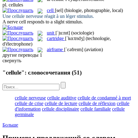
pl.
cellules
cell
[sel]
(biologie, photographie, local)
Une
cellule
nerveuse réagit à un léger stimulus.
A nerve
cell
responds to a slight stimulus.
unit
[ˈju:nɪt]
(sociologie)
cartridge
[ˈkɑ:trɪdʒ]
(technologie,
d'électrophone)
airframe
[ˈɛəfreɪm]
(aviation)
другие переводы
1
свернуть
"cellule": словосочетания
(51)
cellule nerveuse
cellule auditive
cellule de condamné à mort
cellule de crise
cellule de lecture
cellule de réflexion
cellule
d'information
cellule disciplinaire
cellule familiale
cellule
germinale
Больше
Примеры предложений со словом