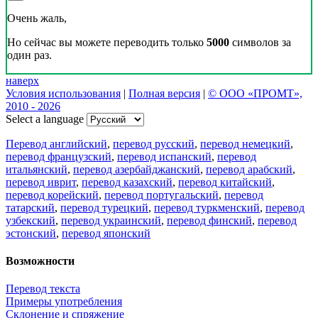
Очень жаль,
Но сейчас вы можете переводить только
5000
символов за
один раз.
наверх
Условия использования
|
Полная версия
|
© ООО «ПРОМТ»,
2010 - 2026
Select a language
Перевод английский
,
перевод русский
,
перевод немецкий
,
перевод французский
,
перевод испанский
,
перевод
итальянский
,
перевод азербайджанский
,
перевод арабский
,
перевод иврит
,
перевод казахский
,
перевод китайский
,
перевод корейский
,
перевод португальский
,
перевод
татарский
,
перевод турецкий
,
перевод туркменский
,
перевод
узбекский
,
перевод украинский
,
перевод финский
,
перевод
эстонский
,
перевод японский
Возможности
Перевод текста
Примеры употребления
Склонение и спряжение