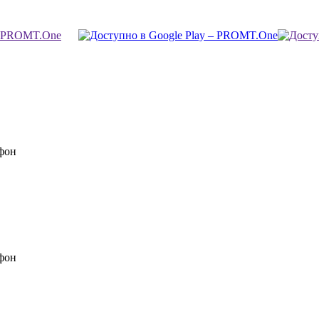
фон
фон