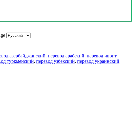
age
евод азербайджанский
,
перевод арабский
,
перевод иврит
,
вод туркменский
,
перевод узбекский
,
перевод украинский
,