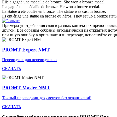
Elle a gagné une médaille de
bronze
.
She won a
bronze
medal.
Il a gagné une médaille de
bronze
.
He won a
bronze
medal.
La statue a été coulée en
bronze
.
The statue was cast in
bronze
.
Ils ont érigé une statue en
bronze
du héros.
They set up a
bronze
statu
Примеры употребления слов в разных контекстах предоставляют
другой. Все образцы собраны автоматически из открытых ист
или иную ошибку в оригинале или переводе, используйте опц
PROMT Expert NMT
Переводчик для переводчиков
СКАЧАТЬ
PROMT Master NMT
Точный переводчик документов без ограничений
СКАЧАТЬ
Скачайте мобильное приложение PROMT.One