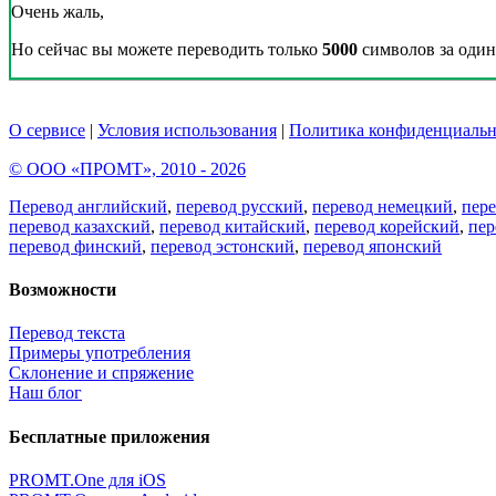
Очень жаль,
Но сейчас вы можете переводить только
5000
символов за один 
О сервисе
|
Условия использования
|
Политика конфиденциальн
© ООО «ПРОМТ», 2010 - 2026
Перевод английский
,
перевод русский
,
перевод немецкий
,
пер
перевод казахский
,
перевод китайский
,
перевод корейский
,
пер
перевод финский
,
перевод эстонский
,
перевод японский
Возможности
Перевод текста
Примеры употребления
Склонение и спряжение
Наш блог
Бесплатные приложения
PROMT.One для iOS