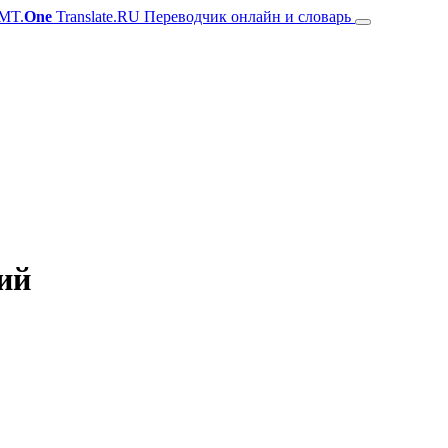
MT.
One
Translate.RU Переводчик онлайн и словарь
ий