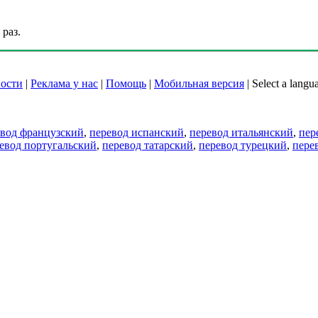
раз.
ости
|
Реклама у нас
|
Помощь
|
Мобильная версия
|
Select a langu
евод французский
,
перевод испанский
,
перевод итальянский
,
пер
евод португальский
,
перевод татарский
,
перевод турецкий
,
пере