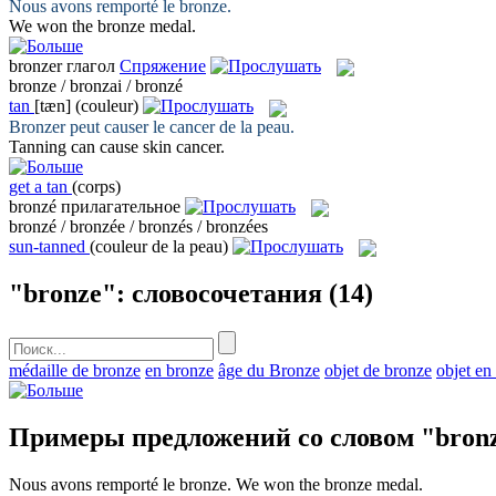
Nous avons remporté le
bronze
.
We won the
bronze
medal.
bronzer
глагол
Спряжение
bronze / bronzai / bronzé
tan
[tæn]
(couleur)
Bronzer
peut causer le cancer de la peau.
Tanning
can cause skin cancer.
get a tan
(corps)
bronzé
прилагательное
bronzé / bronzée / bronzés / bronzées
sun-tanned
(couleur de la peau)
"bronze": словосочетания
(14)
médaille de bronze
en bronze
âge du Bronze
objet de bronze
objet en
Примеры предложений со словом "bron
Nous avons remporté le
bronze
.
We won the
bronze
medal.