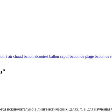
lon à air chaud
ballon alcootest
ballon captif
ballon de plage
ballon de 
n"
ся исключительно в лингвистических целях, т. е. для изучения 