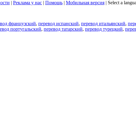
ости
|
Реклама у нас
|
Помощь
|
Мобильная версия
|
Select a langu
евод французский
,
перевод испанский
,
перевод итальянский
,
пер
евод португальский
,
перевод татарский
,
перевод турецкий
,
пере