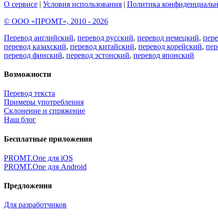
О сервисе
|
Условия использования
|
Политика конфиденциальн
© ООО «ПРОМТ», 2010 - 2026
Перевод английский
,
перевод русский
,
перевод немецкий
,
пер
перевод казахский
,
перевод китайский
,
перевод корейский
,
пер
перевод финский
,
перевод эстонский
,
перевод японский
Возможности
Перевод текста
Примеры употребления
Склонение и спряжение
Наш блог
Бесплатные приложения
PROMT.One для iOS
PROMT.One для Android
Предложения
Для разработчиков