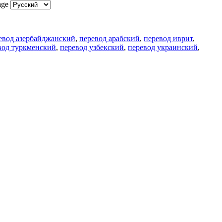
age
евод азербайджанский
,
перевод арабский
,
перевод иврит
,
вод туркменский
,
перевод узбекский
,
перевод украинский
,