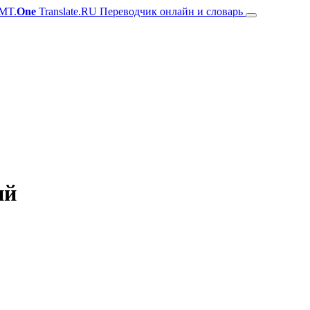
MT.
One
Translate.RU Переводчик онлайн и словарь
ий