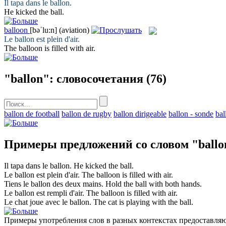
Il tapa dans le
ballon
.
He kicked the
ball
.
balloon
[bəˈlu:n]
(aviation)
Le
ballon
est plein d'air.
The
balloon
is filled with air.
"ballon": словосочетания
(76)
ballon de football
ballon de rugby
ballon dirigeable
ballon - sonde
bal
Примеры предложений со словом "ballo
Il tapa dans le
ballon
.
He kicked the
ball
.
Le
ballon
est plein d'air.
The
balloon
is filled with air.
Tiens le
ballon
des deux mains.
Hold the
ball
with both hands.
Le
ballon
est rempli d'air.
The
balloon
is filled with air.
Le chat joue avec le
ballon
.
The cat is playing with the
ball
.
Примеры употребления слов в разных контекстах предоставляют