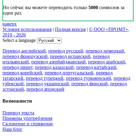
Но сейчас вы можете переводить только
5000
символов за
один раз.
наверх
Условия использования
|
Полная версия
|
© ООО «ПРОМТ»,
2010 - 2026
Select a language
Перевод английский
,
перевод русский
,
перевод немецкий
,
перевод французский
,
перевод испанский
,
перевод
итальянский
,
перевод азербайджанский
,
перевод арабский
,
перевод иврит
,
перевод казахский
,
перевод китайский
,
перевод корейский
,
перевод португальский
,
перевод
татарский
,
перевод турецкий
,
перевод туркменский
,
перевод
узбекский
,
перевод украинский
,
перевод финский
,
перевод
эстонский
,
перевод японский
Возможности
Перевод текста
Примеры употребления
Склонение и спряжение
Наш блог