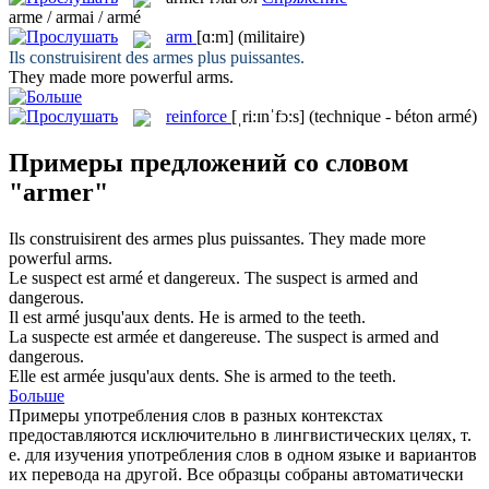
arme / armai / armé
arm
[ɑ:m]
(militaire)
Ils construisirent des
armes
plus puissantes.
They made more powerful
arms
.
reinforce
[ˌri:ɪnˈfɔ:s]
(technique - béton armé)
Примеры предложений со словом
"armer"
Ils construisirent des
armes
plus puissantes.
They made more
powerful
arms
.
Le suspect est
armé
et dangereux.
The suspect is
armed
and
dangerous.
Il est
armé
jusqu'aux dents.
He is
armed
to the teeth.
La suspecte est
armée
et dangereuse.
The suspect is
armed
and
dangerous.
Elle est
armée
jusqu'aux dents.
She is
armed
to the teeth.
Больше
Примеры употребления слов в разных контекстах
предоставляются исключительно в лингвистических целях, т.
е. для изучения употребления слов в одном языке и вариантов
их перевода на другой. Все образцы собраны автоматически