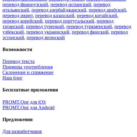
перевод французский
,
перевод испанский
,
перевод
итальянский
,
перевод азербайджанский
,
перевод арабский
,
перевод иврит
,
перевод казахский
,
перевод китайский
,
перевод корейский
,
перевод португальский
,
перевод
татарский
,
перевод турецкий
,
перевод туркменский
,
перевод
узбекский
,
перевод украинский
,
перевод финский
,
перевод
эстонский
,
перевод японский
Возможности
Перевод текста
Примеры употребления
Склонение и спряжение
Наш блог
Бесплатные приложения
PROMT.One для iOS
PROMT.One для Android
Предложения
Для разработчиков