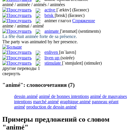
animé / animée / animés / animées
active
[ˈæktɪv]
(Бизнес)
brisk
[brɪsk]
(Бизнес)
animer
глагол
Спряжение
anime / animai / animé
animate
['ænɪmət]
(sentiments)
La fête était
animée
forte de sa présence.
The party was
animated
by her presence.
enliven
[ɪnˈlaɪvn]
liven up
(soirée)
stimulate
[ˈstɪmjuleɪt]
(stimuler)
другие переводы
1
свернуть
"animé": словосочетания
(7)
dessin animé
animé de bonnes intentions
animé de mauvaises
intentions
marché animé
graphique animé
panneau géant
animé
production de dessin animé
Примеры предложений со словом
"animé"