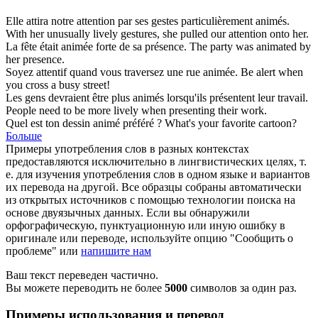
Elle attira notre attention par ses gestes particulièrement
animés
.
With her unusually
lively
gestures, she pulled our attention onto her.
La fête était
animée
forte de sa présence.
The party was
animated
by
her presence.
Soyez attentif quand vous traversez une rue
animée
.
Be alert when
you cross a
busy
street!
Les gens devraient être plus
animés
lorsqu'ils présentent leur travail.
People need to be more
lively
when presenting their work.
Quel est ton
dessin animé
préféré ?
What's your favorite
cartoon
?
Больше
Примеры употребления слов в разных контекстах
предоставляются исключительно в лингвистических целях, т.
е. для изучения употребления слов в одном языке и вариантов
их перевода на другой. Все образцы собраны автоматически
из открытых источников с помощью технологии поиска на
основе двуязычных данных. Если вы обнаружили
орфографическую, пунктуационную или иную ошибку в
оригинале или переводе, используйте опцию "Сообщить о
проблеме" или
напишите нам
Ваш текст переведен частично.
Вы можете переводить не более
5000
символов за один раз.
Примеры использования и перевод