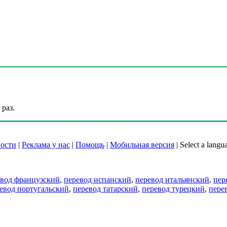
раз.
ости
|
Реклама у нас
|
Помощь
|
Мобильная версия
|
Select a langu
евод французский
,
перевод испанский
,
перевод итальянский
,
пер
евод португальский
,
перевод татарский
,
перевод турецкий
,
пере