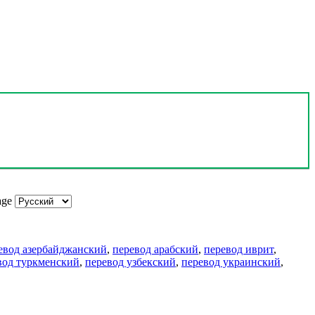
age
евод азербайджанский
,
перевод арабский
,
перевод иврит
,
вод туркменский
,
перевод узбекский
,
перевод украинский
,