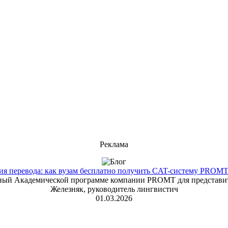
Реклама
 перевода: как вузам бесплатно получить CAT-систему PROMT T
енный Академической программе компании PROMT для представит
Железняк, руководитель лингвистич
01.03.2026