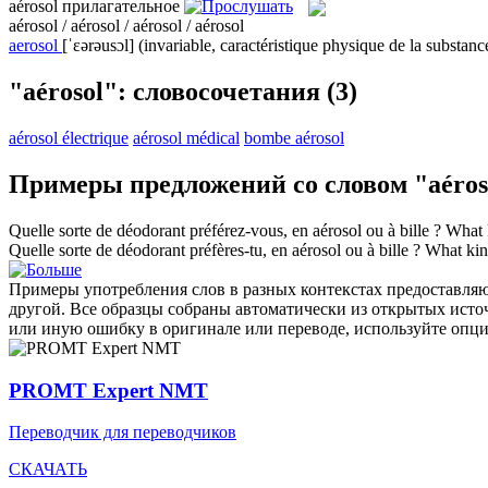
aérosol
прилагательное
aérosol / aérosol / aérosol / aérosol
aerosol
[ˈɛərəusɔl]
(invariable, caractéristique physique de la substanc
"aérosol": словосочетания
(3)
aérosol électrique
aérosol médical
bombe aérosol
Примеры предложений со словом "aéros
Quelle sorte de déodorant préférez-vous, en
aérosol
ou à bille ?
What k
Quelle sorte de déodorant préfères-tu, en
aérosol
ou à bille ?
What kind
Примеры употребления слов в разных контекстах предоставляют
другой. Все образцы собраны автоматически из открытых ист
или иную ошибку в оригинале или переводе, используйте опц
PROMT Expert NMT
Переводчик для переводчиков
СКАЧАТЬ