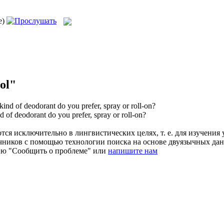
e)
ol"
ind of deodorant do you prefer, spray or roll-on?
 of deodorant do you prefer, spray or roll-on?
ся исключительно в лингвистических целях, т. е. для изучения 
очников с помощью технологии поиска на основе двуязычных д
ию "Сообщить о проблеме" или
напишите нам