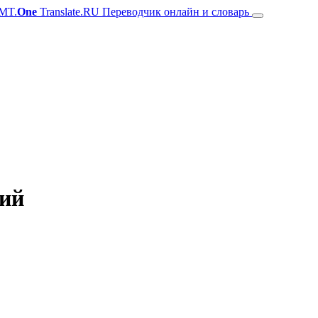
MT.
One
Translate.RU Переводчик онлайн и словарь
кий