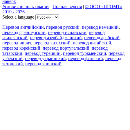
наверх
Условия использования
|
Полная версия
|
© ООО «ПРОМТ»,
2010 - 2026
Select a language
Перевод английский
,
перевод русский
,
перевод немецкий
,
перевод французский
,
перевод испанский
,
перевод
итальянский
,
перевод азербайджанский
,
перевод арабский
,
перевод иврит
,
перевод казахский
,
перевод китайский
,
перевод корейский
,
перевод португальский
,
перевод
татарский
,
перевод турецкий
,
перевод туркменский
,
перевод
узбекский
,
перевод украинский
,
перевод финский
,
перевод
эстонский
,
перевод японский
Возможности
Перевод текста
Примеры употребления
Склонение и спряжение
Наш блог
Бесплатные приложения
PROMT.One для iOS