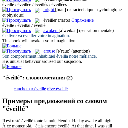
éveillé / éveillée / éveillés / éveillées
bright
[braɪt]
(caractéristique psychologique
et physique)
éveiller
глагол
Спряжение
éveille / éveillai / éveillé
awaken
[əˈweɪkən]
(sensation mentale)
Ce livre va
éveiller
votre imagination.
This book will
awaken
your imagination.
arouse
[əˈrauz]
(attention)
Son comportement inhabituel
éveilla
notre méfiance.
His unusual behavior
aroused
our suspicion.
"éveillé": словосочетания
(2)
cauchemar éveillé
rêve éveillé
Примеры предложений со словом
"éveillé"
Il est resté
éveillé
toute la nuit, étendu.
He lay
awake
all night.
À ce moment-là, j'étais encore
éveillé
.
At that time, I was still