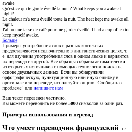
awake
.
Qu'est-ce qui te garde
éveillé
la nuit ?
What keeps you
awake
at
night?
La chaleur m'a tenu
éveillé
toute la nuit.
The heat kept me
awake
all
night.
J'ai bu une tasse de café pour me garder
éveillé
.
I had a cup of tea to
keep myself
awake
.
Больше
Примеры употребления слов в разных контекстах
предоставляются исключительно в лингвистических целях, т.
е. для изучения употребления слов в одном языке и вариантов
их перевода на другой. Все образцы собраны автоматически
из открытых источников с помощью технологии поиска на
основе двуязычных данных. Если вы обнаружили
орфографическую, пунктуационную или иную ошибку в
оригинале или переводе, используйте опцию "Сообщить о
проблеме" или
напишите нам
Ваш текст переведен частично.
Вы можете переводить не более
5000
символов за один раз.
Примеры использования и перевод
Что умеет переводчик французский ↔