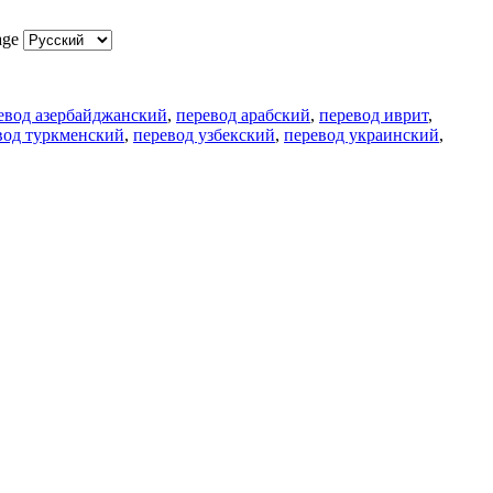
age
евод азербайджанский
,
перевод арабский
,
перевод иврит
,
вод туркменский
,
перевод узбекский
,
перевод украинский
,