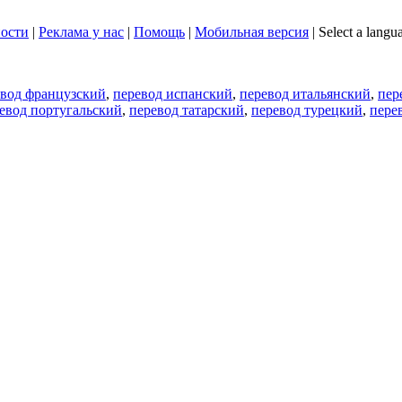
ости
|
Реклама у нас
|
Помощь
|
Мобильная версия
|
Select a langu
евод французский
,
перевод испанский
,
перевод итальянский
,
пер
евод португальский
,
перевод татарский
,
перевод турецкий
,
пере