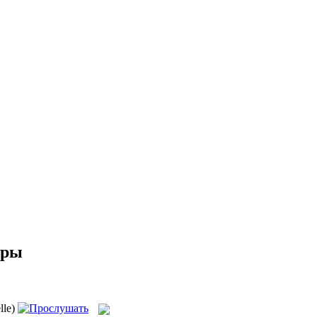
еры
lle)