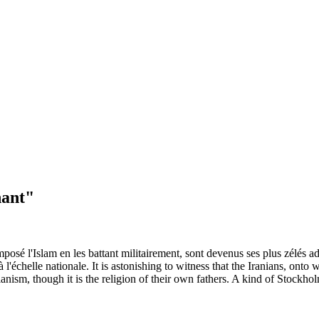
ant"
mposé l'Islam en les battant militairement, sont devenus ses plus zélés a
l'échelle nationale.
It is
astonishing
to witness that the Iranians, onto
ianism, though it is the religion of their own fathers. A kind of Stockh