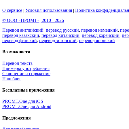
О сервисе
|
Условия использования
|
Политика конфиденциальн
© ООО «ПРОМТ», 2010 - 2026
Перевод английский
,
перевод русский
,
перевод немецкий
,
пер
перевод казахский
,
перевод китайский
,
перевод корейский
,
пер
перевод финский
,
перевод эстонский
,
перевод японский
Возможности
Перевод текста
Примеры употребления
Склонение и спряжение
Наш блог
Бесплатные приложения
PROMT.One для iOS
PROMT.One для Android
Предложения