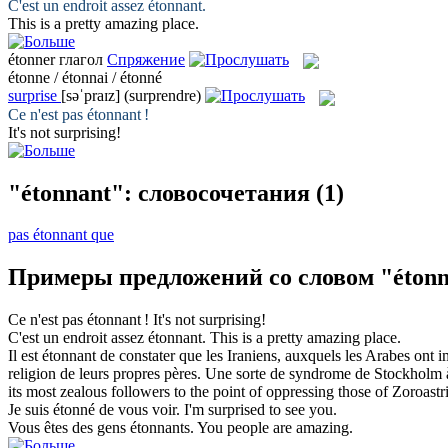
C'est un endroit assez
étonnant
.
This is a pretty
amazing
place.
étonner
глагол
Спряжение
étonne / étonnai / étonné
surprise
[səˈpraɪz]
(surprendre)
Ce n'est pas
étonnant
!
It's not
surprising
!
"étonnant": словосочетания
(1)
pas étonnant que
Примеры предложений со словом "étonn
Ce n'est pas
étonnant
!
It's not
surprising
!
C'est un endroit assez
étonnant
.
This is a pretty
amazing
place.
Il est
étonnant
de constater que les Iraniens, auxquels les Arabes ont i
religion de leurs propres pères. Une sorte de syndrome de Stockholm à 
its most zealous followers to the point of oppressing those of Zoroastr
Je suis
étonné
de vous voir.
I'm
surprised
to see you.
Vous êtes des gens
étonnants
.
You people are
amazing
.