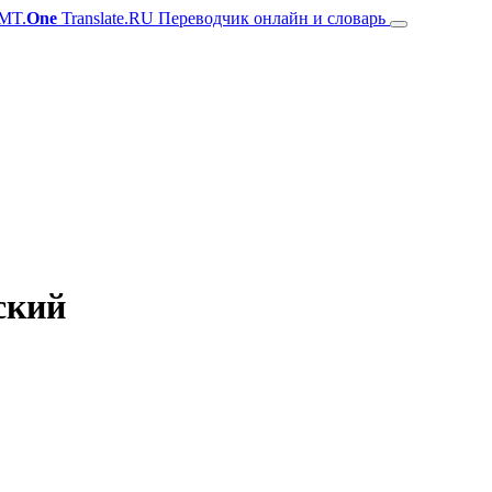
MT.
One
Translate.RU Переводчик онлайн и словарь
ский