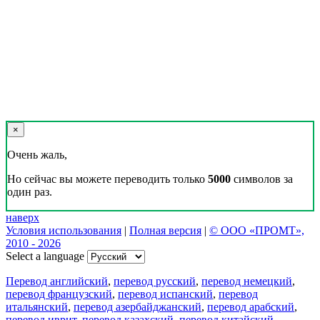
×
Очень жаль,
Но сейчас вы можете переводить только
5000
символов за
один раз.
наверх
Условия использования
|
Полная версия
|
© ООО «ПРОМТ»,
2010 - 2026
Select a language
Перевод английский
,
перевод русский
,
перевод немецкий
,
перевод французский
,
перевод испанский
,
перевод
итальянский
,
перевод азербайджанский
,
перевод арабский
,
перевод иврит
,
перевод казахский
,
перевод китайский
,