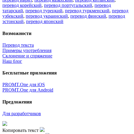
перевод корейский
,
перевод португальский
,
перевод
татарский
,
перевод турецкий
,
перевод туркменский
,
перевод
узбекский
,
перевод украинский
,
перевод финский
,
перевод
эстонский
,
перевод японский
Возможности
Перевод текста
Примеры употребления
Склонение и спряжение
Наш блог
Бесплатные приложения
PROMT.One для iOS
PROMT.One для Android
Предложения
Для разработчиков
Копировать текст