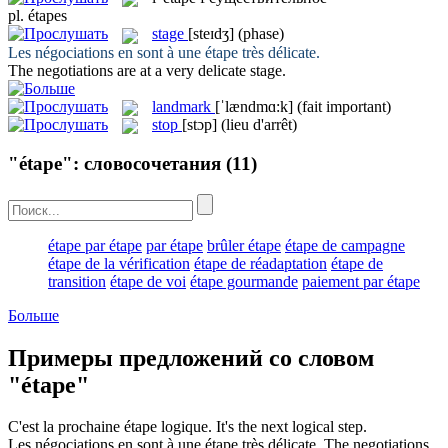
pl.
étapes
stage
[steɪdʒ]
(phase)
Les négociations en sont à une
étape
très délicate.
The negotiations are at a very delicate
stage
.
landmark
[ˈlændmɑ:k]
(fait important)
stop
[stɔp]
(lieu d'arrêt)
"étape": словосочетания
(11)
étape par étape
par étape
brûler étape
étape de campagne
étape de la vérification
étape de réadaptation
étape de
transition
étape de voi
étape gourmande
paiement par étape
Больше
Примеры предложений со словом
"étape"
C'est la prochaine
étape
logique.
It's the next logical
step
.
Les négociations en sont à une
étape
très délicate.
The negotiations