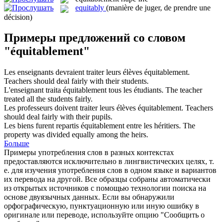
equitably
(manière de juger, de prendre une
décision)
Примеры предложений со словом
"équitablement"
Les enseignants devraient traiter leurs élèves
équitablement
.
Teachers should deal fairly with their students.
L'enseignant traita
équitablement
tous les étudiants.
The teacher
treated all the students fairly.
Les professeurs doivent traiter leurs élèves
équitablement
.
Teachers
should deal fairly with their pupils.
Les biens furent repartis
équitablement
entre les héritiers.
The
property was divided equally among the heirs.
Больше
Примеры употребления слов в разных контекстах
предоставляются исключительно в лингвистических целях, т.
е. для изучения употребления слов в одном языке и вариантов
их перевода на другой. Все образцы собраны автоматически
из открытых источников с помощью технологии поиска на
основе двуязычных данных. Если вы обнаружили
орфографическую, пунктуационную или иную ошибку в
оригинале или переводе, используйте опцию "Сообщить о