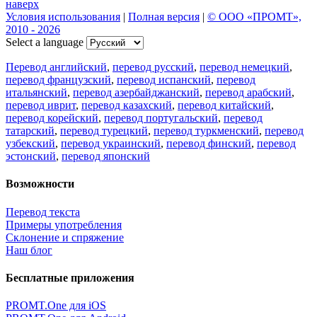
наверх
Условия использования
|
Полная версия
|
© ООО «ПРОМТ»,
2010 - 2026
Select a language
Перевод английский
,
перевод русский
,
перевод немецкий
,
перевод французский
,
перевод испанский
,
перевод
итальянский
,
перевод азербайджанский
,
перевод арабский
,
перевод иврит
,
перевод казахский
,
перевод китайский
,
перевод корейский
,
перевод португальский
,
перевод
татарский
,
перевод турецкий
,
перевод туркменский
,
перевод
узбекский
,
перевод украинский
,
перевод финский
,
перевод
эстонский
,
перевод японский
Возможности
Перевод текста
Примеры употребления
Склонение и спряжение
Наш блог
Бесплатные приложения
PROMT.One для iOS