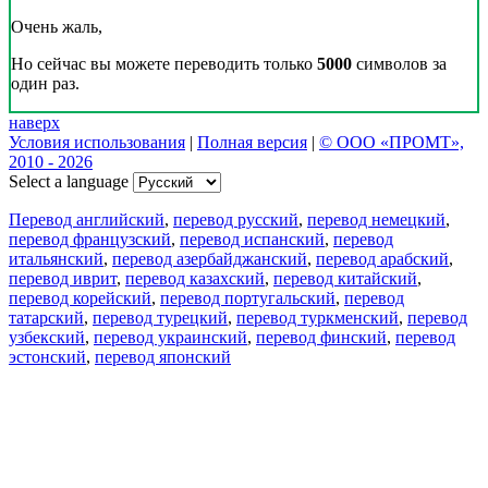
Очень жаль,
Но сейчас вы можете переводить только
5000
символов за
один раз.
наверх
Условия использования
|
Полная версия
|
© ООО «ПРОМТ»,
2010 - 2026
Select a language
Перевод английский
,
перевод русский
,
перевод немецкий
,
перевод французский
,
перевод испанский
,
перевод
итальянский
,
перевод азербайджанский
,
перевод арабский
,
перевод иврит
,
перевод казахский
,
перевод китайский
,
перевод корейский
,
перевод португальский
,
перевод
татарский
,
перевод турецкий
,
перевод туркменский
,
перевод
узбекский
,
перевод украинский
,
перевод финский
,
перевод
эстонский
,
перевод японский
Возможности
Перевод текста
Примеры употребления
Склонение и спряжение