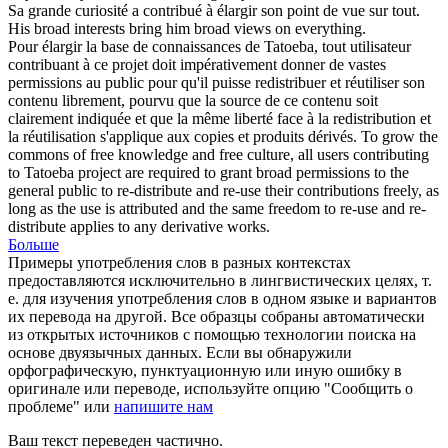
Sa grande curiosité a contribué à
élargir
son point de vue sur tout.
His broad interests bring him broad views on everything.
Pour
élargir
la base de connaissances de Tatoeba, tout utilisateur
contribuant à ce projet doit impérativement donner de vastes
permissions au public pour qu'il puisse redistribuer et réutiliser son
contenu librement, pourvu que la source de ce contenu soit
clairement indiquée et que la même liberté face à la redistribution et
la réutilisation s'applique aux copies et produits dérivés.
To grow the
commons of free knowledge and free culture, all users contributing
to Tatoeba project are required to grant broad permissions to the
general public to re-distribute and re-use their contributions freely, as
long as the use is attributed and the same freedom to re-use and re-
distribute applies to any derivative works.
Больше
Примеры употребления слов в разных контекстах
предоставляются исключительно в лингвистических целях, т.
е. для изучения употребления слов в одном языке и вариантов
их перевода на другой. Все образцы собраны автоматически
из открытых источников с помощью технологии поиска на
основе двуязычных данных. Если вы обнаружили
орфографическую, пунктуационную или иную ошибку в
оригинале или переводе, используйте опцию "Сообщить о
проблеме" или
напишите нам
Ваш текст переведен частично.