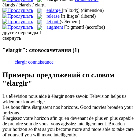
élargis / élargis / élargi
enlarge
[ɪnˈlɑ:dʒ]
(dimension)
release
[rɪˈli:sɡɪə]
(liberté)
let out
(vêtement)
augment
[ˈɔ:ɡmənt]
(accroître)
другие переводы
1
свернуть
"élargir": словосочетания
(1)
élargir connaissance
Примеры предложений со словом
"élargir"
La télévision nous aide à
élargir
notre savoir.
Television helps us
widen
our knowledge.
Les bons films
élargissent
nos horizons.
Good movies
broaden
your
horizons.
Élargissez
votre horizon afin qu'en devenant de plus en plus capable
de prendre soin de vous, vous agissiez intelligemment.
Broaden
your horizon so that as you become more and more able to take care
of yourself you will move intelligently.