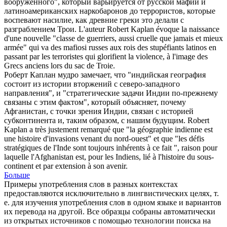
вооруженного", который варьируется от русской мафии и
латиноамериканских наркобаронов до террористов, которые
воспевают насилие, как древние греки это делали с
разграблением Трои.
L'auteur Robert
Kaplan
évoque la naissance
d'une nouvelle "classe de guerriers, aussi cruelle que jamais et mieux
armée" qui va des mafiosi russes aux rois des stupéfiants latinos en
passant par les terroristes qui glorifient la violence, à l'image des
Grecs anciens lors du sac de Troie.
Роберт
Каплан
мудро замечает, что "индийская география
состоит из истории вторжений с северо-западного
направления", и "стратегические задачи Индии по-прежнему
связаны с этим фактом", который объясняет, почему
Афганистан, с точки зрения Индии, связан с историей
субконтинента и, таким образом, с нашим будущим.
Robert
Kaplan
a très justement remarqué que "la géographie indienne est
une histoire d'invasions venant du nord-ouest" et que "les défis
stratégiques de l'Inde sont toujours inhérents à ce fait ", raison pour
laquelle l'Afghanistan est, pour les Indiens, lié à l'histoire du sous-
continent et par extension à son avenir.
Больше
Примеры употребления слов в разных контекстах
предоставляются исключительно в лингвистических целях, т.
е. для изучения употребления слов в одном языке и вариантов
их перевода на другой. Все образцы собраны автоматически
из открытых источников с помощью технологии поиска на