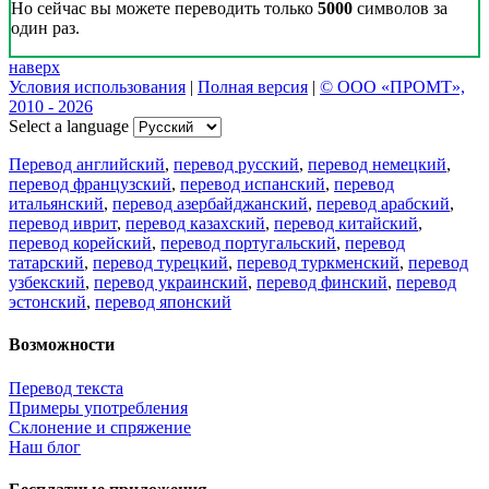
Но сейчас вы можете переводить только
5000
символов за
один раз.
наверх
Условия использования
|
Полная версия
|
© ООО «ПРОМТ»,
2010 - 2026
Select a language
Перевод английский
,
перевод русский
,
перевод немецкий
,
перевод французский
,
перевод испанский
,
перевод
итальянский
,
перевод азербайджанский
,
перевод арабский
,
перевод иврит
,
перевод казахский
,
перевод китайский
,
перевод корейский
,
перевод португальский
,
перевод
татарский
,
перевод турецкий
,
перевод туркменский
,
перевод
узбекский
,
перевод украинский
,
перевод финский
,
перевод
эстонский
,
перевод японский
Возможности
Перевод текста
Примеры употребления
Склонение и спряжение
Наш блог