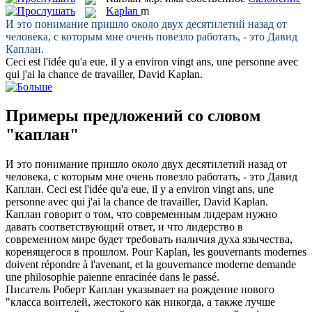
Kaplan
m
И это понимание пришло около двух десятилетий назад от
человека, с которым мне очень повезло работать, - это Давид
Каплан
.
Ceci est l'idée qu'a eue, il y a environ vingt ans, une personne avec
qui j'ai la chance de travailler, David
Kaplan
.
Примеры предложений со словом
"каплан"
И это понимание пришло около двух десятилетий назад от
человека, с которым мне очень повезло работать, - это Давид
Каплан
.
Ceci est l'idée qu'a eue, il y a environ vingt ans, une
personne avec qui j'ai la chance de travailler, David
Kaplan
.
Каплан
говорит о том, что современным лидерам нужно
давать соответствующий ответ, и что лидерство в
современном мире будет требовать наличия духа язычества,
коренящегося в прошлом.
Pour
Kaplan
, les gouvernants modernes
doivent répondre à l'avenant, et la gouvernance moderne demande
une philosophie païenne enracinée dans le passé.
Писатель Роберт
Каплан
указывает на рождение нового
"класса воителей, жестокого как никогда, а также лучше