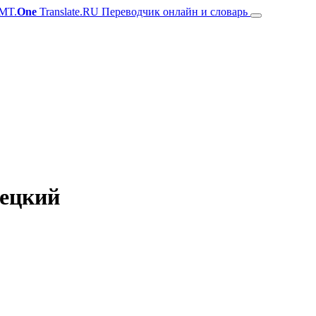
MT.
One
Translate.RU Переводчик онлайн и словарь
мецкий