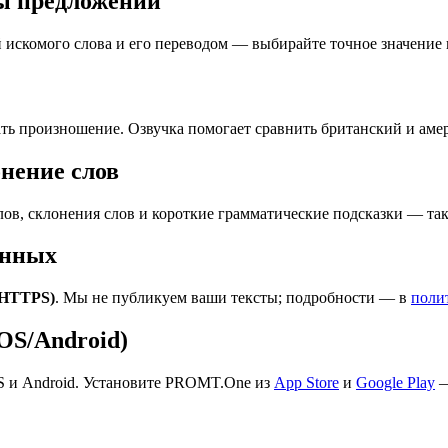
ры предложений
 искомого слова и его переводом — выбирайте точное значение 
ть произношение. Озвучка помогает сравнить британский и аме
онение слов
ов, склонения слов и короткие грамматические подсказки — та
анных
(HTTPS)
. Мы не публикуем ваши тексты; подробности — в
поли
S/Android)
S и Android. Установите PROMT.One из
App Store
и
Google Play
—