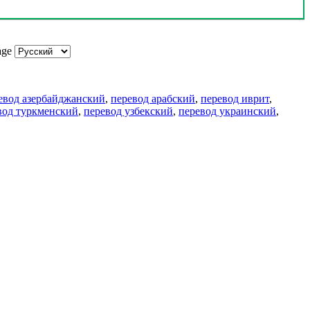
age
евод азербайджанский
,
перевод арабский
,
перевод иврит
,
вод туркменский
,
перевод узбекский
,
перевод украинский
,