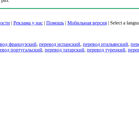
раз.
ости
|
Реклама у нас
|
Помощь
|
Мобильная версия
|
Select a langu
евод французский
,
перевод испанский
,
перевод итальянский
,
пер
евод португальский
,
перевод татарский
,
перевод турецкий
,
пере