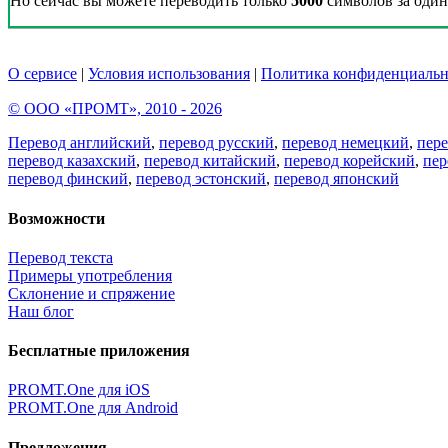
Но сейчас вы можете переводить только
5000
символов за один 
О сервисе
|
Условия использования
|
Политика конфиденциальн
© ООО «ПРОМТ», 2010 - 2026
Перевод английский
,
перевод русский
,
перевод немецкий
,
пер
перевод казахский
,
перевод китайский
,
перевод корейский
,
пер
перевод финский
,
перевод эстонский
,
перевод японский
Возможности
Перевод текста
Примеры употребления
Склонение и спряжение
Наш блог
Бесплатные приложения
PROMT.One для iOS
PROMT.One для Android
Предложения