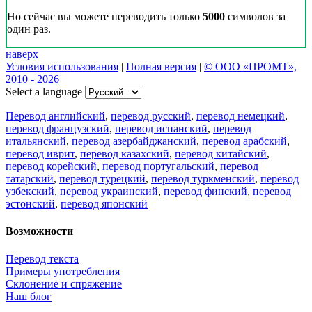
Но сейчас вы можете переводить только
5000
символов за
один раз.
наверх
Условия использования
|
Полная версия
|
© ООО «ПРОМТ»,
2010 - 2026
Select a language
Перевод английский
,
перевод русский
,
перевод немецкий
,
перевод французский
,
перевод испанский
,
перевод
итальянский
,
перевод азербайджанский
,
перевод арабский
,
перевод иврит
,
перевод казахский
,
перевод китайский
,
перевод корейский
,
перевод португальский
,
перевод
татарский
,
перевод турецкий
,
перевод туркменский
,
перевод
узбекский
,
перевод украинский
,
перевод финский
,
перевод
эстонский
,
перевод японский
Возможности
Перевод текста
Примеры употребления
Склонение и спряжение
Наш блог